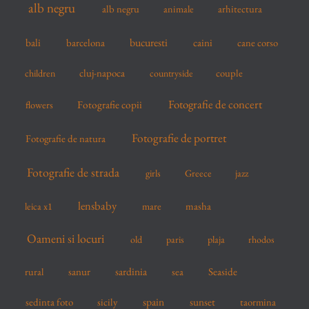
alb negru
alb negru
arhitectura
animale
f
o
bucuresti
bali
barcelona
caini
cane corso
r
cluj-napoca
couple
children
countryside
:
Fotografie de concert
flowers
Fotografie copii
Fotografie de portret
Fotografie de natura
Fotografie de strada
girls
Greece
jazz
lensbaby
mare
masha
leica x1
Oameni si locuri
old
paris
plaja
rhodos
sardinia
sanur
sea
Seaside
rural
spain
sedinta foto
sicily
sunset
taormina