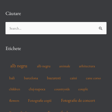
de
ani
Căutare
S
e
a
r
Etichete
c
h
alb negru
alb negru
arhitectura
animale
f
o
bucuresti
bali
barcelona
caini
cane corso
r
cluj-napoca
couple
children
countryside
:
Fotografie de concert
flowers
Fotografie copii