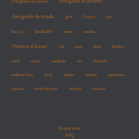
Fotografie de portret
Fotografie de natura
Fotografie de strada
girls
Greece
jazz
lensbaby
mare
masha
leica x1
Oameni si locuri
old
paris
plaja
rhodos
sardinia
sanur
sea
Seaside
rural
spain
sedinta foto
sicily
sunset
taormina
winter
toamna
trash the dress
woman
Despre mine
FAQ