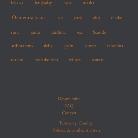
lensbaby
mare
masha
leica x1
Oameni si locuri
old
paris
plaja
rhodos
sardinia
sanur
sea
Seaside
rural
spain
sedinta foto
sicily
sunset
taormina
winter
toamna
trash the dress
woman
Despre mine
FAQ
Contact
Termeni și Condiții
Politica de confidentialitate