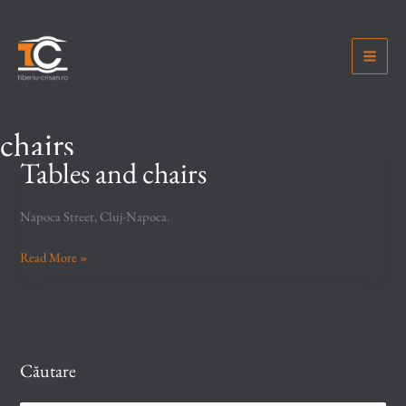
Skip
to
content
chairs
Tables and chairs
Napoca Street, Cluj-Napoca.
Tables
Read More »
and
chairs
Căutare