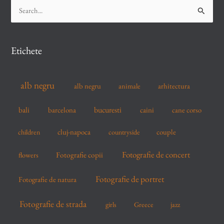
S
e
a
r
Etichete
c
h
alb negru
alb negru
arhitectura
animale
f
o
bucuresti
bali
barcelona
caini
cane corso
r
cluj-napoca
couple
children
countryside
:
Fotografie de concert
flowers
Fotografie copii
Fotografie de portret
Fotografie de natura
Fotografie de strada
girls
Greece
jazz