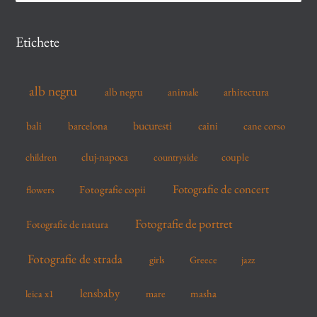
a
r
Etichete
c
h
alb negru
alb negru
arhitectura
animale
f
o
bucuresti
bali
barcelona
caini
cane corso
r
cluj-napoca
couple
children
countryside
:
Fotografie de concert
flowers
Fotografie copii
Fotografie de portret
Fotografie de natura
Fotografie de strada
girls
Greece
jazz
lensbaby
mare
masha
leica x1