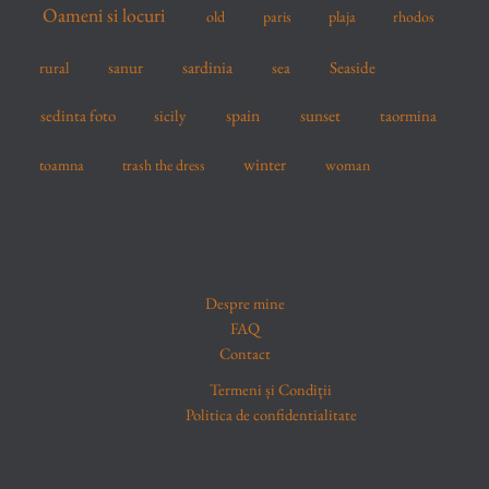
Oameni si locuri
old
paris
plaja
rhodos
sardinia
sanur
sea
Seaside
rural
spain
sedinta foto
sicily
sunset
taormina
winter
toamna
trash the dress
woman
Despre mine
FAQ
Contact
Termeni și Condiții
Politica de confidentialitate