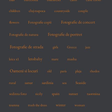
:
cluj-napoca
couple
children
countryside
Fotografie de concert
flowers
Fotografie copii
Fotografie de portret
Fotografie de natura
Fotografie de strada
girls
Greece
jazz
lensbaby
mare
masha
leica x1
Oameni si locuri
old
paris
plaja
rhodos
sardinia
sanur
sea
Seaside
rural
spain
sedinta foto
sicily
sunset
taormina
winter
toamna
trash the dress
woman