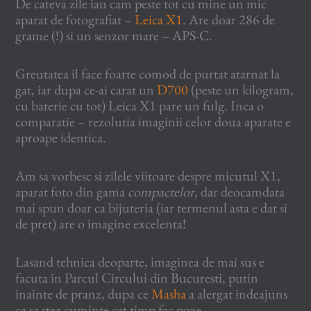
De cateva zile iau cam peste tot cu mine un mic
aparat de fotografiat –
Leica X1
. Are doar 286 de
grame (!) si un senzor mare – APS-C.
Greutatea il face foarte comod de purtat atarnat la
gat, iar dupa ce-ai carat un
D700
(peste un kilogram,
cu baterie cu tot) Leica X1 pare un fulg. Inca o
comparatie – rezolutia imaginii celor doua aparate e
aproape identica.
Am sa vorbesc si zilele viitoare despre micutul X1,
aparat foto din gama
compactelor
, dar deocamdata
mai spun doar ca bijuteria (iar termenul asta e dat si
de pret) are o imagine excelenta!
Lasand tehnica deoparte, imaginea de mai sus e
facuta in Parcul Circului din Bucuresti, putin
inainte de pranz, dupa ce
Masha
a alergat indeajuns
ca sa stea cuminte cat timp fac poze.