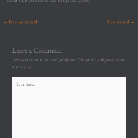
←
Previous Articol
Next Articol
→
Leave a Comment
Adresa ta de email nu va fi publicată.
Câmpurile obligatorii sunt
marcate cu
*
Type
here..