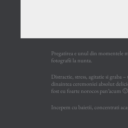
Pregatirea e unul din momentele me
fotografii la nunta.
Distractie, stress, agitatie si graba –
dinaintea ceremoniei absolut delic
fost eu foarte norocos pan’acum 🙂
Incepem cu baietii, concentrati acasa