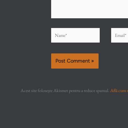
Name*
Email*
Acest site folosește Akismet pentru a reduce spamul.
Află cum s