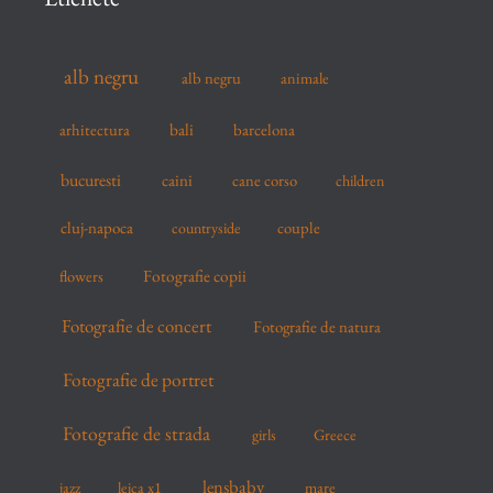
h
f
alb negru
alb negru
animale
o
r
arhitectura
bali
barcelona
:
bucuresti
caini
cane corso
children
cluj-napoca
couple
countryside
flowers
Fotografie copii
Fotografie de concert
Fotografie de natura
Fotografie de portret
Fotografie de strada
girls
Greece
lensbaby
mare
jazz
leica x1