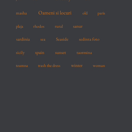
Oameni si locuri
masha
old
paris
sanur
plaja
rhodos
rural
sardinia
sea
Seaside
sedinta foto
spain
sicily
sunset
taormina
winter
toamna
trash the dress
woman