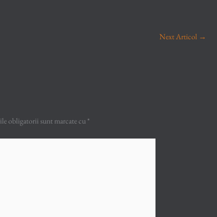
Next Articol
→
e obligatorii sunt marcate cu
*