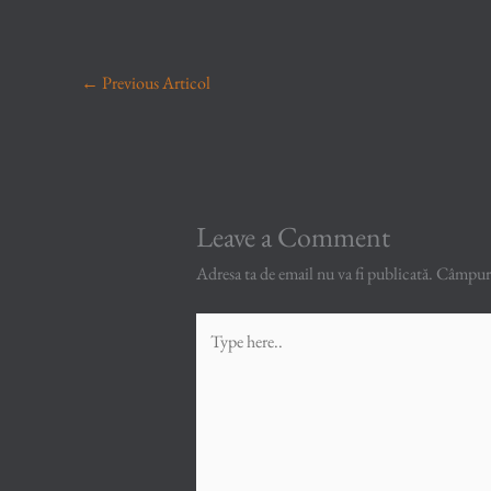
←
Previous Articol
Leave a Comment
Adresa ta de email nu va fi publicată.
Câmpuril
Type
here..