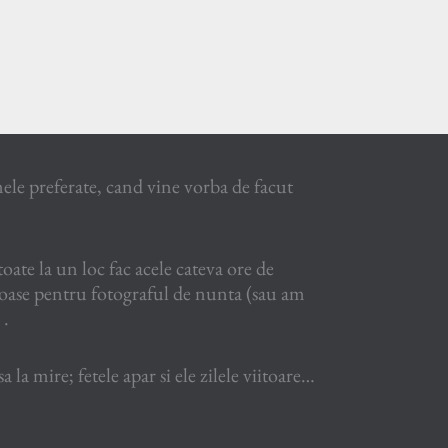
le preferate, cand vine vorba de facut
 toate la un loc fac acele cateva ore de
ioase pentru fotograful de nunta (sau am
 .
 la mire; fetele apar si ele zilele viitoare…