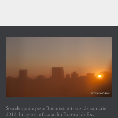
Soarele apune peste Bucuresti intr-o zi de ianuarie
2012. Imaginea e facuta din Foisorul de foc.