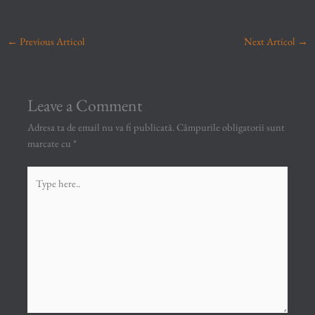
←
Previous Articol
Next Articol
→
Leave a Comment
Adresa ta de email nu va fi publicată.
Câmpurile obligatorii sunt
marcate cu
*
Type
here..