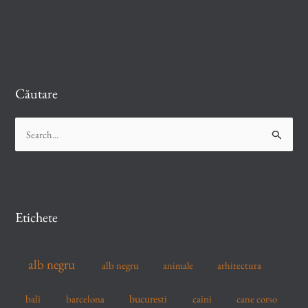
Căutare
S
e
a
r
c
Etichete
h
f
alb negru
alb negru
arhitectura
animale
o
r
bucuresti
bali
barcelona
caini
cane corso
: