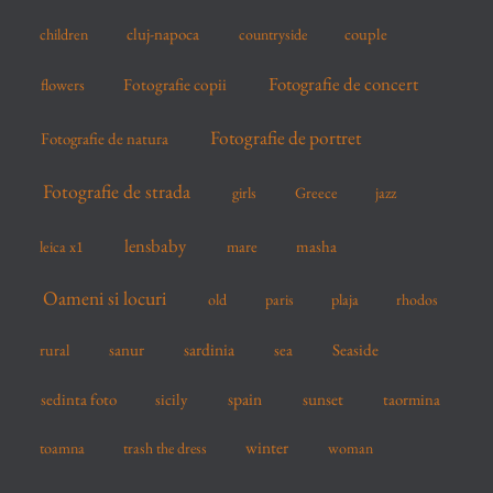
cluj-napoca
couple
children
countryside
Fotografie de concert
flowers
Fotografie copii
Fotografie de portret
Fotografie de natura
Fotografie de strada
girls
Greece
jazz
lensbaby
mare
masha
leica x1
Oameni si locuri
old
paris
plaja
rhodos
sardinia
sanur
sea
Seaside
rural
spain
sedinta foto
sicily
sunset
taormina
winter
toamna
trash the dress
woman