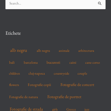
S
e
a
r
c
Etichete
h
f
alb negru
alb negru
arhitectura
animale
o
r
bucuresti
bali
barcelona
caini
cane corso
:
cluj-napoca
couple
children
countryside
Fotografie de concert
flowers
Fotografie copii
Fotografie de portret
Fotografie de natura
Fotografie de strada
girls
Greece
jazz