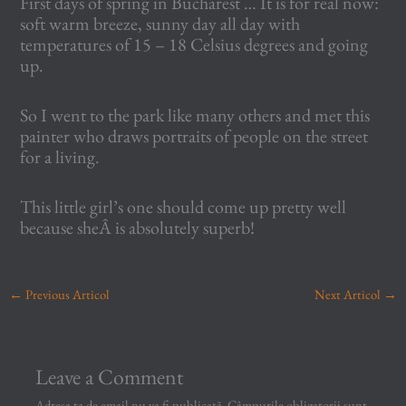
First days of spring in Bucharest … It is for real now:
soft warm breeze, sunny day all day with
temperatures of 15 – 18 Celsius degrees and going
up.
So I went to the park like many others and met this
painter who draws portraits of people on the street
for a living.
This little girl’s one should come up pretty well
because sheÂ is absolutely superb!
←
Previous Articol
Next Articol
→
Leave a Comment
Adresa ta de email nu va fi publicată.
Câmpurile obligatorii sunt