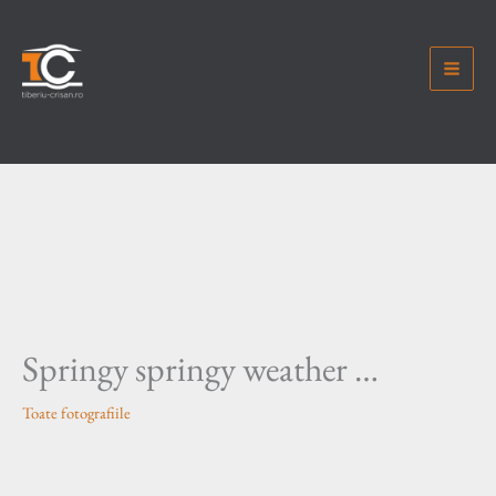
Skip
to
content
Springy springy weather …
Toate fotografiile