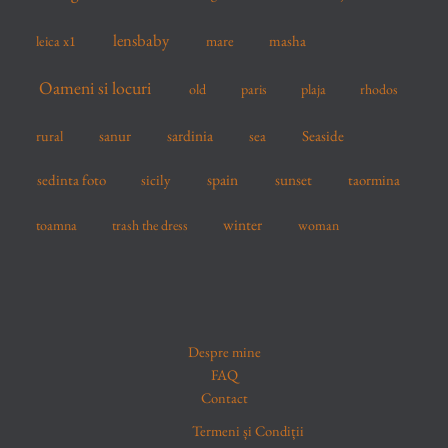
lensbaby
mare
masha
leica x1
Oameni si locuri
old
paris
plaja
rhodos
sardinia
sanur
sea
Seaside
rural
spain
sedinta foto
sicily
sunset
taormina
winter
toamna
trash the dress
woman
Despre mine
FAQ
Contact
Termeni și Condiții