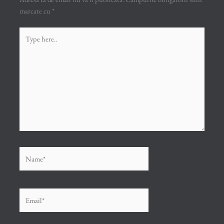
marcate cu
*
Type
here..
Name*
Email*