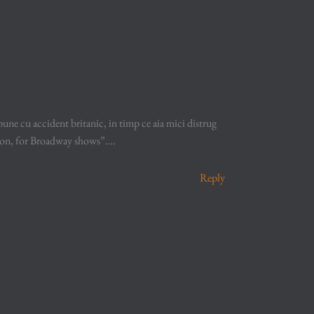
pune cu accident britanic, in timp ce aia mici distrug
zation, for Broadway shows”….
Reply