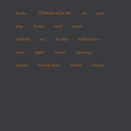
Oameni si locuri
masha
old
paris
sanur
plaja
rhodos
rural
sardinia
sea
Seaside
sedinta foto
spain
sicily
sunset
taormina
winter
toamna
trash the dress
woman