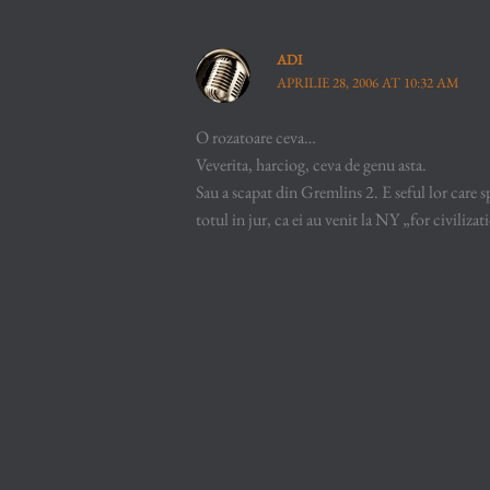
ADI
APRILIE 28, 2006 AT 10:32 AM
O rozatoare ceva…
Veverita, harciog, ceva de genu asta.
Sau a scapat din Gremlins 2. E seful lor care s
totul in jur, ca ei au venit la NY „for civili