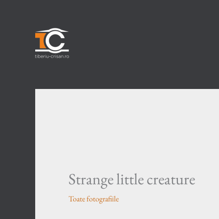
Skip
to
content
Strange little creature
Toate fotografiile