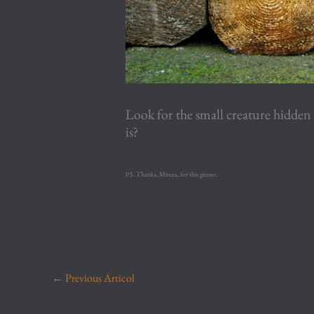
Look for the small creature hidden
is?
PS. Thanks, Mircea, for this gizmo.
←
Previous Articol