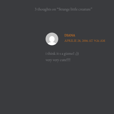
3 thoughts on “Strange little creature”
DIANA
APRILIE 28, 2006 AT 9:26 AM
i think it s a gizmo! ;))
very very cute!!!!