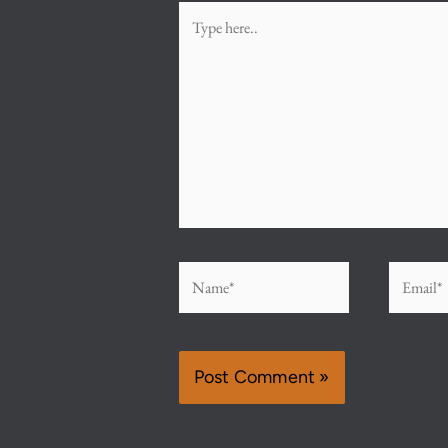
Type
here..
Name*
Email*