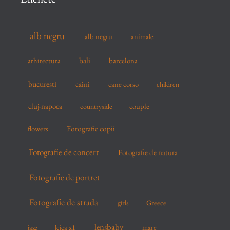
h
f
alb negru
alb negru
animale
o
r
arhitectura
bali
barcelona
:
bucuresti
caini
cane corso
children
cluj-napoca
couple
countryside
flowers
Fotografie copii
Fotografie de concert
Fotografie de natura
Fotografie de portret
Fotografie de strada
girls
Greece
lensbaby
mare
jazz
leica x1