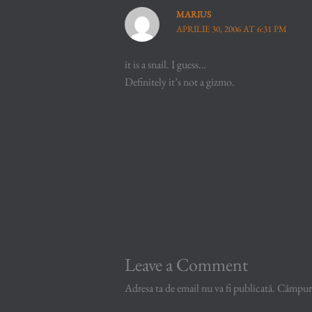
MARIUS
APRILIE 30, 2006 AT 6:31 PM
it is a snail. I guess…
Definitely it’s not a gizmo.
Leave a Comment
Adresa ta de email nu va fi publicată.
Câmpuril