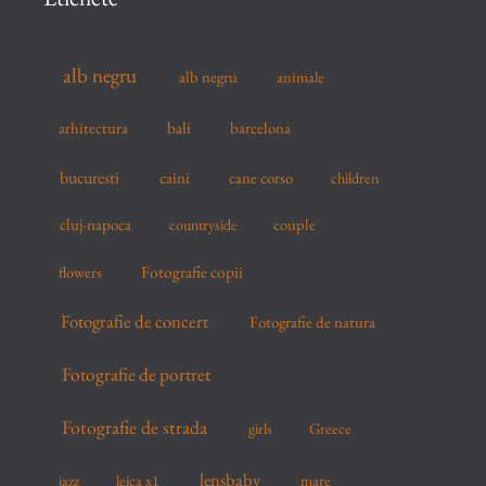
h
f
alb negru
alb negru
animale
o
r
arhitectura
bali
barcelona
:
bucuresti
caini
cane corso
children
cluj-napoca
couple
countryside
flowers
Fotografie copii
Fotografie de concert
Fotografie de natura
Fotografie de portret
Fotografie de strada
girls
Greece
lensbaby
mare
jazz
leica x1