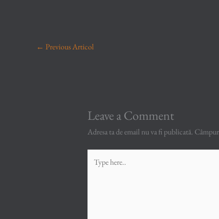
←
Previous Articol
Leave a Comment
Adresa ta de email nu va fi publicată.
Câmpuril
Type
here..