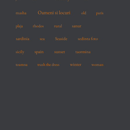
Oameni si locuri
masha
old
paris
sanur
plaja
rhodos
rural
sardinia
sea
Seaside
sedinta foto
spain
sicily
sunset
taormina
winter
toamna
trash the dress
woman