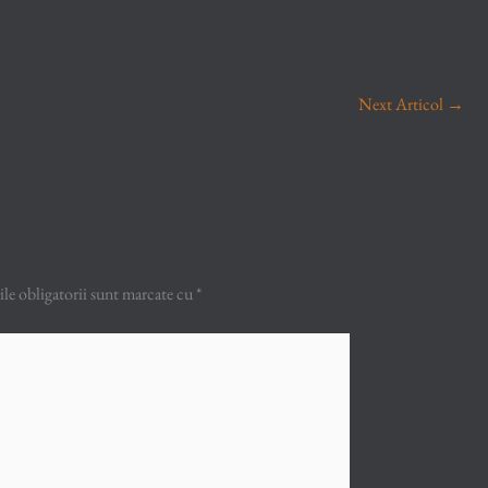
Next Articol
→
e obligatorii sunt marcate cu
*