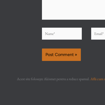
Name*
Email*
Acest site folosește Akismet pentru a reduce spamul.
Află cum s