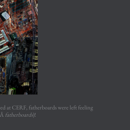
d at CERF, fatherboards were left feeling
keÂ
fatherboards
)!