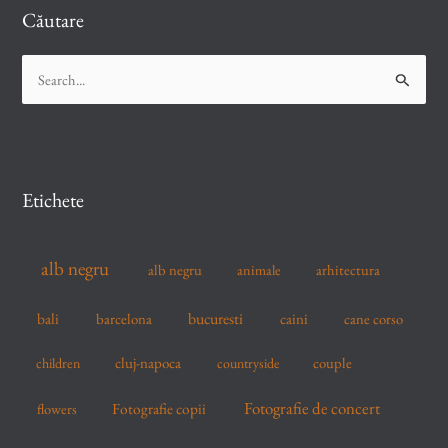
Căutare
S
e
a
r
c
Etichete
h
f
alb negru
alb negru
arhitectura
animale
o
r
bucuresti
bali
barcelona
caini
cane corso
:
cluj-napoca
couple
children
countryside
Fotografie de concert
flowers
Fotografie copii