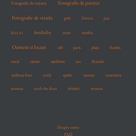
Fotografie de portret
Fotografie de natura
Fotografie de strada
girls
Greece
jazz
lensbaby
mare
masha
leica x1
Oameni si locuri
old
paris
plaja
rhodos
sardinia
sanur
sea
Seaside
rural
spain
sedinta foto
sicily
sunset
taormina
winter
toamna
trash the dress
woman
Despre mine
FAQ