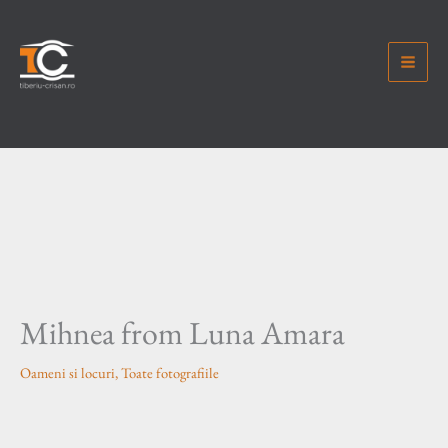
Skip
to
content
Mihnea from Luna Amara
Oameni si locuri
,
Toate fotografiile