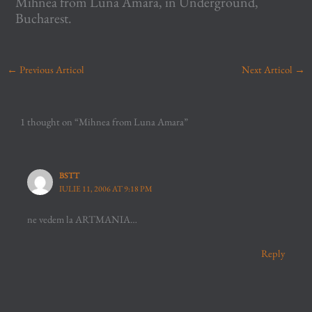
Mihnea from Luna Amara, in Underground,
Bucharest.
←
Previous Articol
Next Articol
→
1 thought on “Mihnea from Luna Amara”
BSTT
IULIE 11, 2006 AT 9:18 PM
ne vedem la ARTMANIA…
Reply