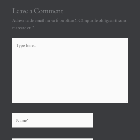
Leave a Comment
Adresa ta de email nu va fi publicată.
Câmpurile obligatorii sunt
marcate cu
*
Type
here..
Name*