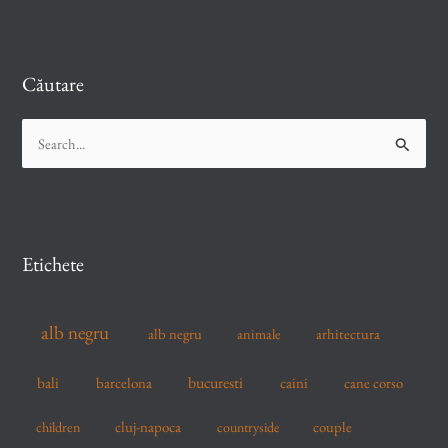
Căutare
S
e
a
r
c
Etichete
h
f
alb negru
alb negru
arhitectura
animale
o
r
bucuresti
bali
barcelona
caini
cane corso
:
cluj-napoca
couple
children
countryside