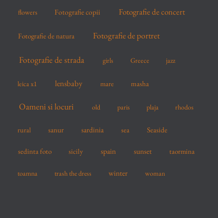
Fotografie de concert
flowers
Fotografie copii
Fotografie de portret
Fotografie de natura
Fotografie de strada
girls
Greece
jazz
lensbaby
mare
masha
leica x1
Oameni si locuri
old
paris
plaja
rhodos
sardinia
sanur
sea
Seaside
rural
spain
sedinta foto
sicily
sunset
taormina
winter
toamna
trash the dress
woman