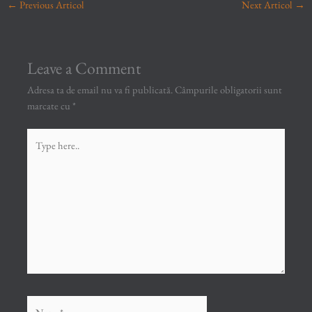
←
Previous Articol
Next Articol
→
Leave a Comment
Adresa ta de email nu va fi publicată.
Câmpurile obligatorii sunt
marcate cu
*
Type
here..
Name*