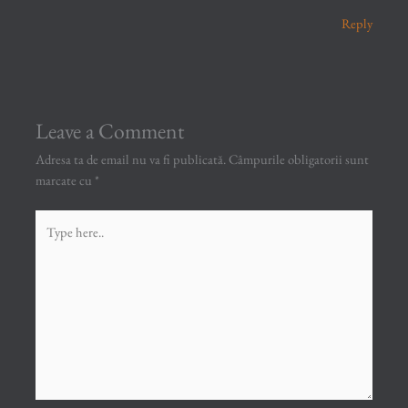
Reply
Leave a Comment
Adresa ta de email nu va fi publicată.
Câmpurile obligatorii sunt
marcate cu
*
Type
here..