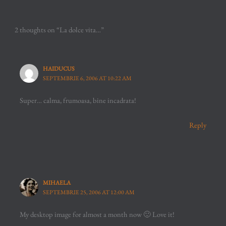
2 thoughts on “La dolce vita…”
HAIDUCUS
SEPTEMBRIE 6, 2006 AT 10:22 AM
Super… calma, frumoasa, bine incadrata!
Reply
MIHAELA
SEPTEMBRIE 25, 2006 AT 12:00 AM
My desktop image for almost a month now 🙂 Love it!