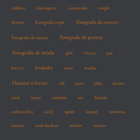
cluj-napoca
couple
children
countryside
Fotografie de concert
flowers
Fotografie copii
Fotografie de portret
Fotografie de natura
Fotografie de strada
girls
Greece
jazz
lensbaby
mare
masha
leica x1
Oameni si locuri
old
paris
plaja
rhodos
sardinia
sanur
sea
Seaside
rural
spain
sedinta foto
sicily
sunset
taormina
winter
toamna
trash the dress
woman