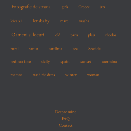
Fotografie de strada
girls
Greece
jazz
lensbaby
mare
masha
leica x1
Oameni si locuri
old
paris
plaja
rhodos
sardinia
sanur
sea
Seaside
rural
spain
sedinta foto
sicily
sunset
taormina
winter
toamna
trash the dress
woman
Despre mine
FAQ
Contact