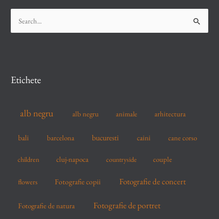
S
e
a
r
c
Etichete
h
f
alb negru
alb negru
arhitectura
animale
o
r
bucuresti
bali
barcelona
caini
cane corso
:
cluj-napoca
couple
children
countryside
Fotografie de concert
flowers
Fotografie copii
Fotografie de portret
Fotografie de natura