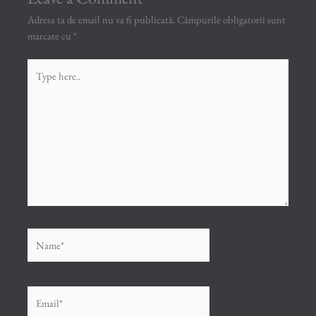
Adresa ta de email nu va fi publicată.
Câmpurile obligatorii sunt
marcate cu
*
Type
here..
Name*
Email*