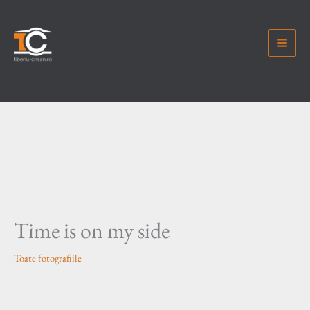
Skip
to
content
Time is on my side
Toate fotografiile