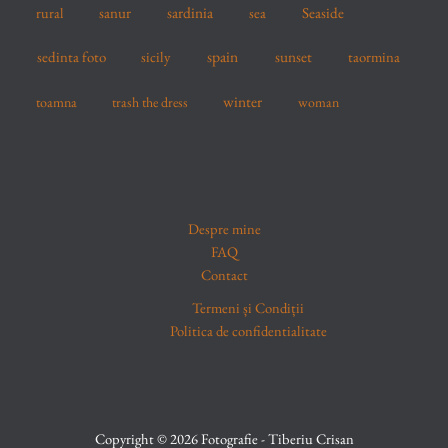
sardinia
sanur
sea
Seaside
rural
spain
sedinta foto
sicily
sunset
taormina
winter
toamna
trash the dress
woman
Despre mine
FAQ
Contact
Termeni și Condiții
Politica de confidentialitate
Copyright © 2026 Fotografie - Tiberiu Crisan