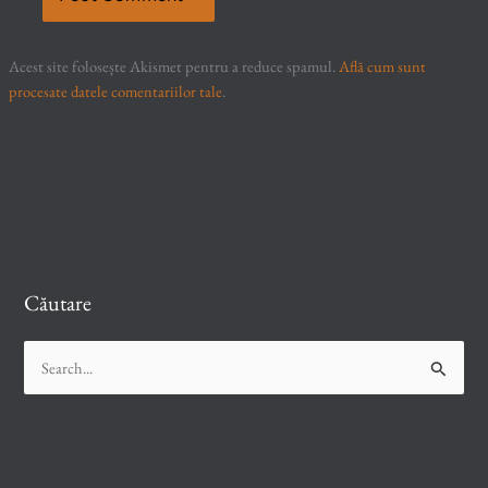
Acest site folosește Akismet pentru a reduce spamul.
Află cum sunt
procesate datele comentariilor tale
.
Căutare
S
e
a
r
c