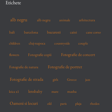
Etichete
h
f
alb negru
alb negru
arhitectura
animale
o
r
bucuresti
bali
barcelona
caini
cane corso
:
cluj-napoca
couple
children
countryside
Fotografie de concert
flowers
Fotografie copii
Fotografie de portret
Fotografie de natura
Fotografie de strada
girls
Greece
jazz
lensbaby
mare
masha
leica x1
Oameni si locuri
old
paris
plaja
rhodos