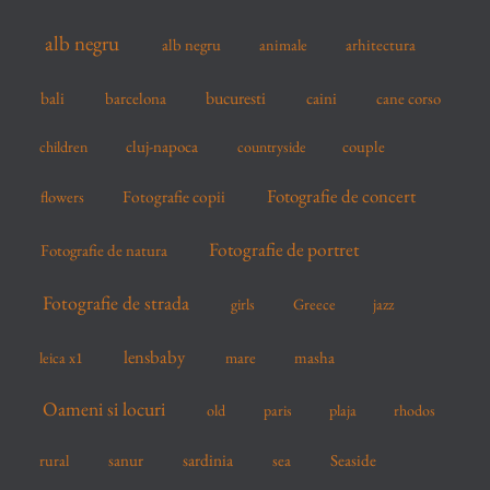
f
alb negru
alb negru
arhitectura
animale
o
r
bucuresti
bali
barcelona
caini
cane corso
:
cluj-napoca
couple
children
countryside
Fotografie de concert
flowers
Fotografie copii
Fotografie de portret
Fotografie de natura
Fotografie de strada
girls
Greece
jazz
lensbaby
mare
masha
leica x1
Oameni si locuri
old
paris
plaja
rhodos
sardinia
sanur
sea
Seaside
rural