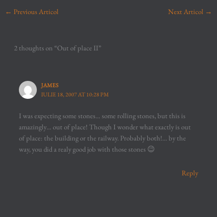
←
Previous Articol
Next Articol
→
2 thoughts on “Out of place II”
JAMES
IULIE 18, 2007 AT 10:28 PM
I was expecting some stones… some rolling stones, but this is
amazingly… out of place! Though I wonder what exactly is out
of place: the building or the railway. Probably both!… by the
way, you did a realy good job with those stones 😉
Reply