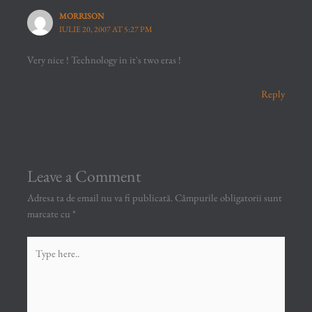
MORRISON
IULIE 20, 2007 AT 5:27 PM
Very nice ! Technology in it`s two eras !
Reply
Leave a Comment
Adresa ta de email nu va fi publicată.
Câmpurile obligatorii sunt
marcate cu
*
Type
here..