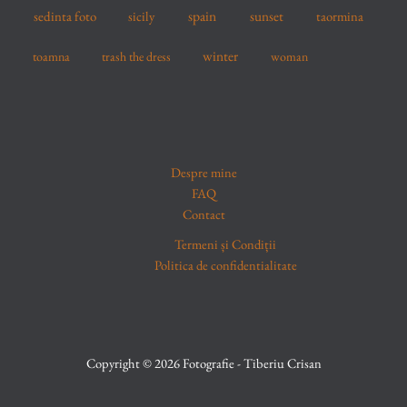
spain
sedinta foto
sicily
sunset
taormina
winter
toamna
trash the dress
woman
Despre mine
FAQ
Contact
Termeni și Condiții
Politica de confidentialitate
Copyright © 2026 Fotografie - Tiberiu Crisan