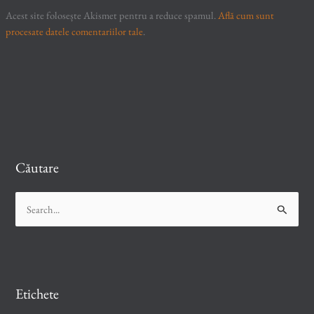
Acest site folosește Akismet pentru a reduce spamul.
Află cum sunt
procesate datele comentariilor tale
.
Căutare
S
e
a
r
c
Etichete
h