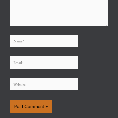
Name*
Email*
Website