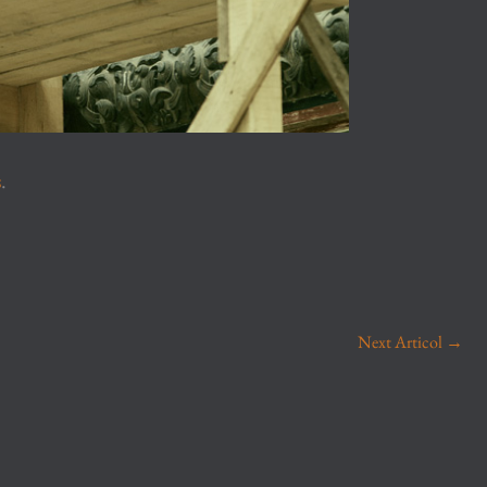
s
.
Next Articol
→