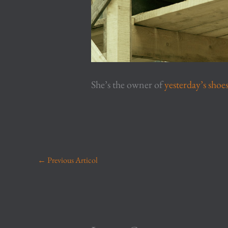
She’s the owner of
yesterday’s shoe
←
Previous Articol