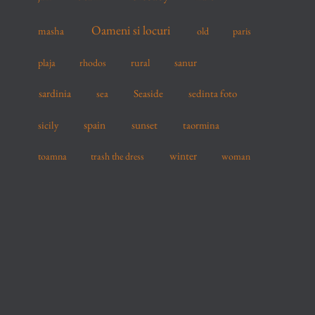
Oameni si locuri
masha
old
paris
sanur
plaja
rhodos
rural
sardinia
sea
Seaside
sedinta foto
spain
sicily
sunset
taormina
winter
toamna
trash the dress
woman