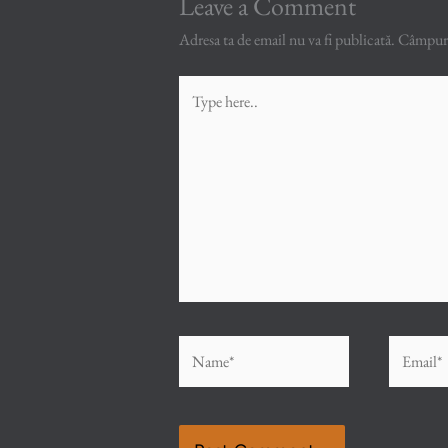
Leave a Comment
Adresa ta de email nu va fi publicată.
Câmpuril
Type
here..
Name*
Email*