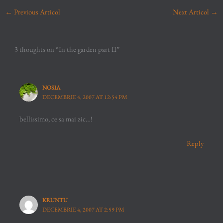
←
Previous Articol
Next Articol
→
3 thoughts on “In the garden part II”
NOSIA
DECEMBRIE 4, 2007 AT 12:54 PM
bellissimo, ce sa mai zic…!
Reply
KRUNTU
DECEMBRIE 4, 2007 AT 2:59 PM