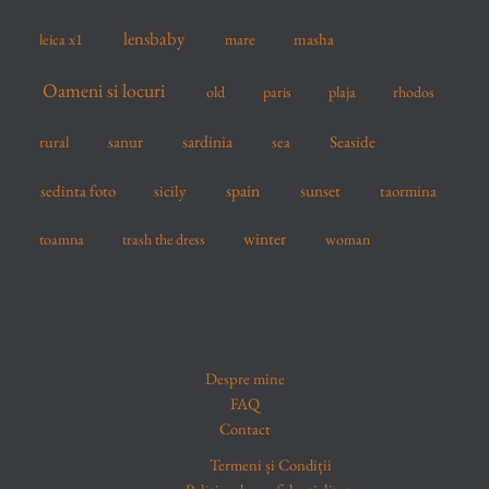
lensbaby
mare
masha
leica x1
Oameni si locuri
old
paris
plaja
rhodos
sardinia
sanur
sea
Seaside
rural
spain
sedinta foto
sicily
sunset
taormina
winter
toamna
trash the dress
woman
Despre mine
FAQ
Contact
Termeni și Condiții