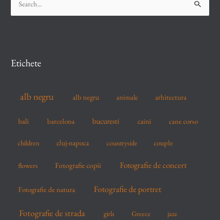
e
a
r
c
Etichete
h
f
alb negru
alb negru
arhitectura
animale
o
r
bucuresti
bali
barcelona
caini
cane corso
:
cluj-napoca
couple
children
countryside
Fotografie de concert
flowers
Fotografie copii
Fotografie de portret
Fotografie de natura
Fotografie de strada
girls
Greece
jazz