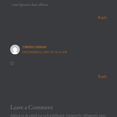
…mai lipseste doar albina
Reply
TIBERIU CRISAN
DECEMBRIE 6, 2007 AT 10:41 AM
🙂
Reply
Leave a Comment
Adresa ta de email nu va fi publicată.
Câmpurile obligatorii sunt