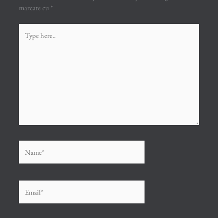
marcate cu
*
Type
here..
Name*
Email*