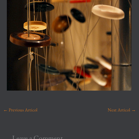
←
Previous Articol
Next Articol
→
Leave a Comment