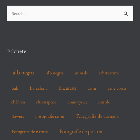
S
e
a
r
c
Etichete
h
f
alb negru
alb negru
arhitectura
animale
o
r
bucuresti
bali
barcelona
caini
cane corso
:
cluj-napoca
couple
children
countryside
Fotografie de concert
flowers
Fotografie copii
Fotografie de portret
Fotografie de natura