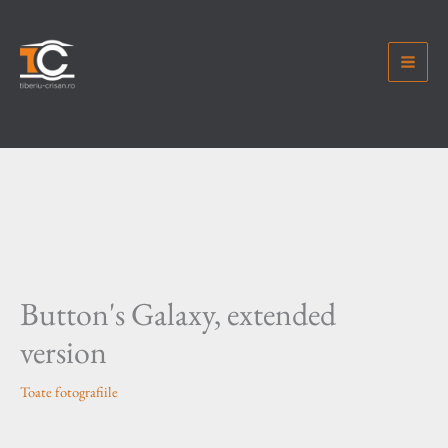
Skip
to
content
Button's Galaxy, extended
version
Toate fotografiile