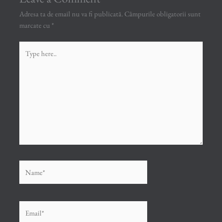
Adresa ta de email nu va fi publicată.
Câmpurile obligatorii sunt
marcate cu
*
Type
here..
Name*
Email*