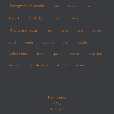
Fotografie de strada
girls
Greece
jazz
lensbaby
mare
masha
leica x1
Oameni si locuri
old
paris
plaja
rhodos
sardinia
sanur
sea
Seaside
rural
spain
sedinta foto
sicily
sunset
taormina
winter
toamna
trash the dress
woman
Despre mine
FAQ
Contact