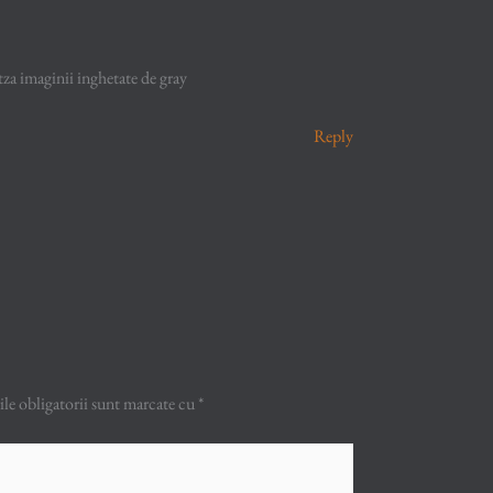
atza imaginii inghetate de gray
Reply
e obligatorii sunt marcate cu
*