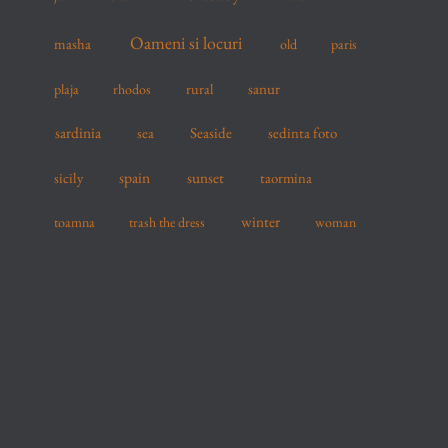
Oameni si locuri
masha
old
paris
sanur
plaja
rhodos
rural
sardinia
sea
Seaside
sedinta foto
spain
sicily
sunset
taormina
winter
toamna
trash the dress
woman