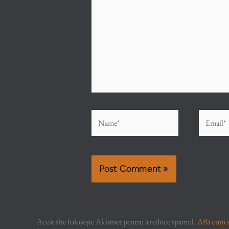
Name*
Email*
Acest site folosește Akismet pentru a reduce spamul.
Află cum s