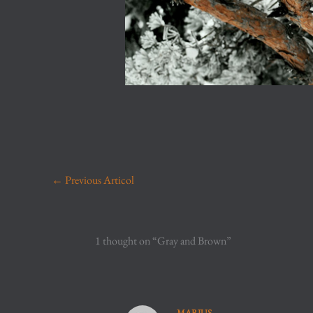
←
Previous Articol
1 thought on “Gray and Brown”
MARIUS