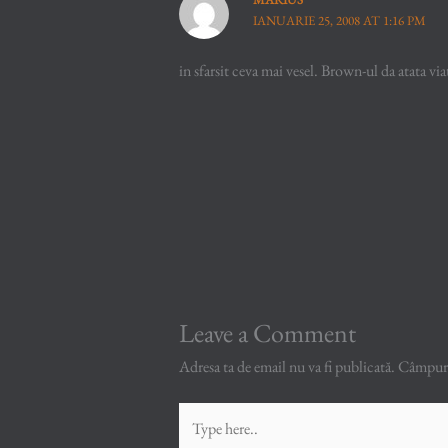
IANUARIE 25, 2008 AT 1:16 PM
in sfarsit ceva mai vesel. Brown-ul da atata vi
Leave a Comment
Adresa ta de email nu va fi publicată.
Câmpuril
Type
here..