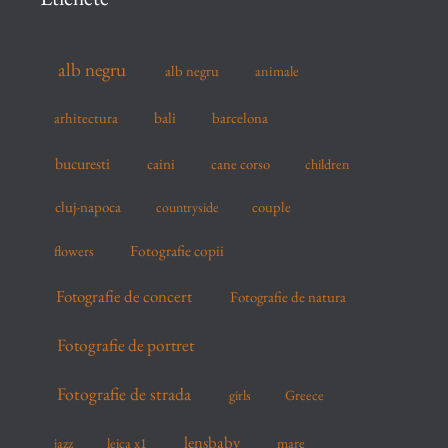
h
f
alb negru
alb negru
animale
o
r
arhitectura
bali
barcelona
:
bucuresti
caini
cane corso
children
cluj-napoca
couple
countryside
flowers
Fotografie copii
Fotografie de concert
Fotografie de natura
Fotografie de portret
Fotografie de strada
girls
Greece
lensbaby
mare
jazz
leica x1