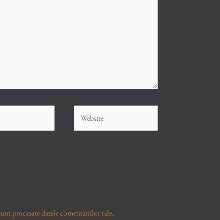
Website
unt procesate datele comentariilor tale
.