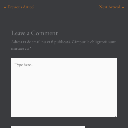
←
Previous Articol
Next Articol
→
Leave a Comment
Adresa ta de email nu va fi publicată.
Câmpurile obligatorii sunt
marcate cu
*
Type
here..