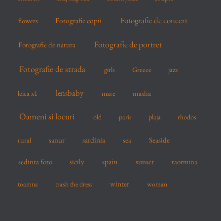
Fotografie de concert
flowers
Fotografie copii
Fotografie de portret
Fotografie de natura
Fotografie de strada
girls
Greece
jazz
lensbaby
mare
masha
leica x1
Oameni si locuri
old
paris
plaja
rhodos
sardinia
sanur
sea
Seaside
rural
spain
sedinta foto
sicily
sunset
taormina
winter
toamna
trash the dress
woman