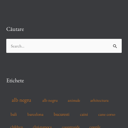
Căutare
S
e
a
r
c
Etichete
h
f
alb negru
alb negru
arhitectura
animale
o
r
bucuresti
bali
barcelona
caini
cane corso
:
cluj-napoca
couple
children
countryside