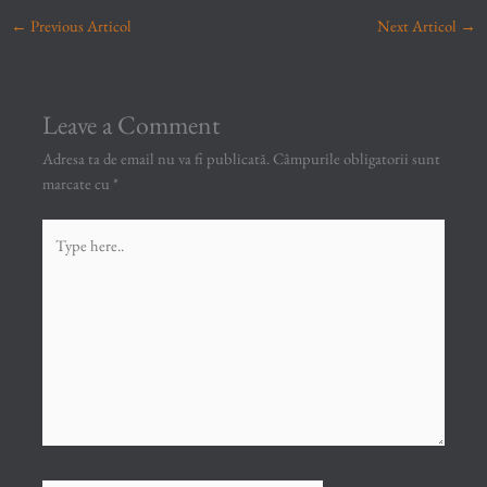
←
Previous Articol
Next Articol
→
Leave a Comment
Adresa ta de email nu va fi publicată.
Câmpurile obligatorii sunt
marcate cu
*
Type
here..