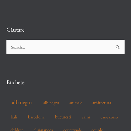
Căutare
S
e
a
r
c
Etichete
h
f
alb negru
alb negru
arhitectura
animale
o
r
bucuresti
bali
barcelona
caini
cane corso
:
cluj-napoca
couple
children
countryside