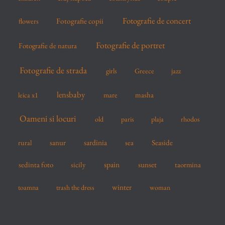
Fotografie de concert
flowers
Fotografie copii
Fotografie de portret
Fotografie de natura
Fotografie de strada
girls
Greece
jazz
lensbaby
mare
masha
leica x1
Oameni si locuri
old
paris
plaja
rhodos
sardinia
sanur
sea
Seaside
rural
spain
sedinta foto
sicily
sunset
taormina
winter
toamna
trash the dress
woman