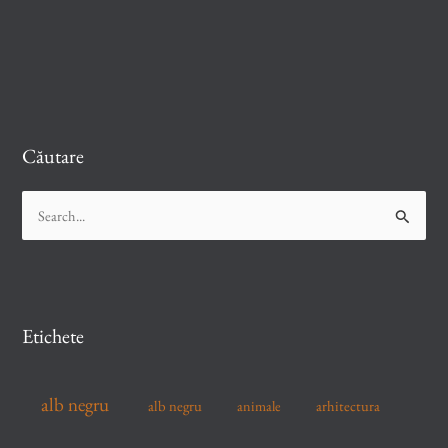
Căutare
S
e
a
r
c
Etichete
h
f
alb negru
alb negru
arhitectura
animale
o
r