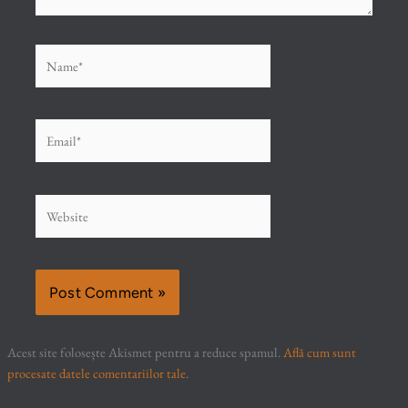
Name*
Email*
Website
Acest site folosește Akismet pentru a reduce spamul.
Află cum sunt
procesate datele comentariilor tale
.