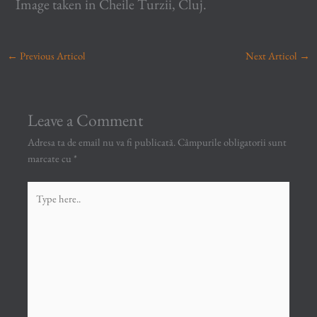
Image taken in Cheile Turzii, Cluj.
←
Previous Articol
Next Articol
→
Leave a Comment
Adresa ta de email nu va fi publicată.
Câmpurile obligatorii sunt
marcate cu
*
Type
here..