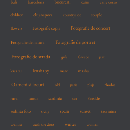
bucuresti
bali
barcelona
caini
cane corso
:
cluj-napoca
couple
children
countryside
Fotografie de concert
flowers
Fotografie copii
Fotografie de portret
Fotografie de natura
Fotografie de strada
girls
Greece
jazz
lensbaby
mare
masha
leica x1
Oameni si locuri
old
paris
plaja
rhodos
sardinia
sanur
sea
Seaside
rural
spain
sedinta foto
sicily
sunset
taormina
winter
toamna
trash the dress
woman