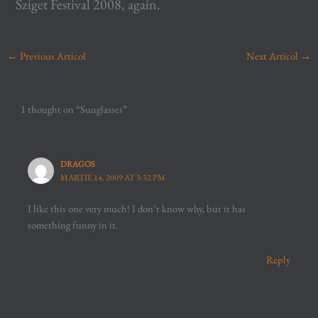
Sziget Festival 2008, again.
←
Previous Articol
Next Articol
→
1 thought on “Sunglasses”
DRAGOS
MARTIE 14, 2009 AT 3:32 PM
I like this one very much! I don’t know why, but it has
something funny in it.
Reply