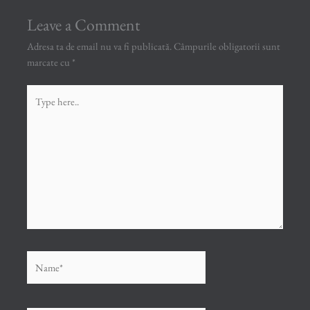
Leave a Comment
Adresa ta de email nu va fi publicată.
Câmpurile obligatorii sunt
marcate cu
*
Type
here..
Name*