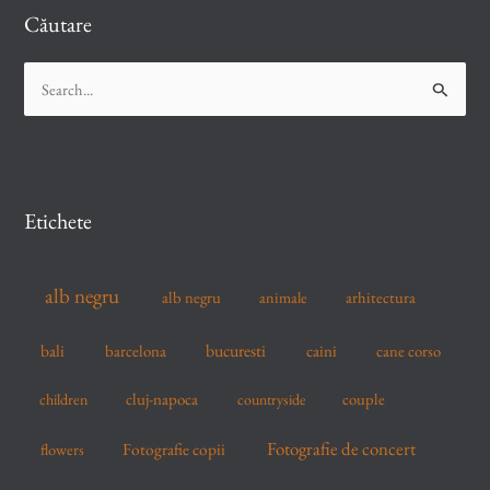
Căutare
S
e
a
r
c
Etichete
h
f
alb negru
alb negru
arhitectura
animale
o
r
bucuresti
bali
barcelona
caini
cane corso
:
cluj-napoca
couple
children
countryside
Fotografie de concert
flowers
Fotografie copii