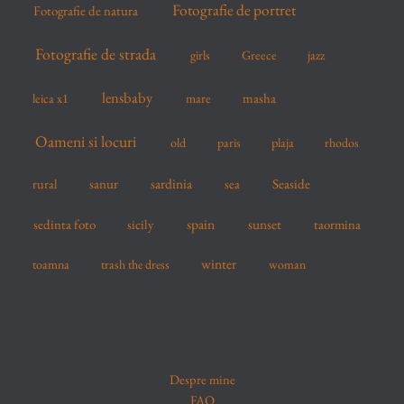
Fotografie de portret
Fotografie de natura
Fotografie de strada
girls
Greece
jazz
lensbaby
mare
masha
leica x1
Oameni si locuri
old
paris
plaja
rhodos
sardinia
sanur
sea
Seaside
rural
spain
sedinta foto
sicily
sunset
taormina
winter
toamna
trash the dress
woman
Despre mine
FAQ