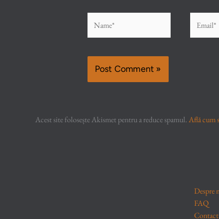
Name*
Email*
Acest site folosește Akismet pentru a reduce spamul.
Află cum s
Despre 
FAQ
Contact