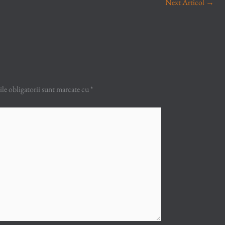
Next Articol
→
e obligatorii sunt marcate cu
*