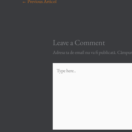
←
Previous Articol
Leave a Comment
Adresa ta de email nu va fi publicată.
Câmpuril
Type
here..