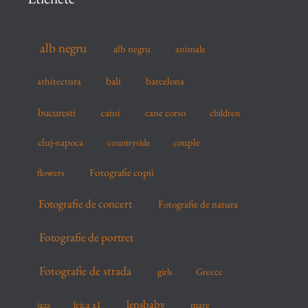
h
f
alb negru
alb negru
animale
o
r
arhitectura
bali
barcelona
:
bucuresti
caini
cane corso
children
cluj-napoca
couple
countryside
flowers
Fotografie copii
Fotografie de concert
Fotografie de natura
Fotografie de portret
Fotografie de strada
girls
Greece
lensbaby
mare
jazz
leica x1