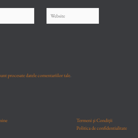
Website
unt procesate datele comentariilor tale
.
mine
Termeni și Condiții
Politica de confidentialitate