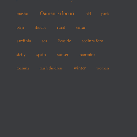
Oameni si locuri
masha
old
paris
sanur
plaja
rhodos
rural
sardinia
sea
Seaside
sedinta foto
spain
sicily
sunset
taormina
winter
toamna
trash the dress
woman