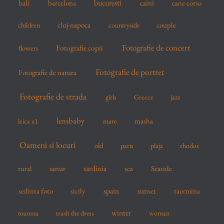
bucuresti
bali
barcelona
caini
cane corso
:
cluj-napoca
couple
children
countryside
Fotografie de concert
flowers
Fotografie copii
Fotografie de portret
Fotografie de natura
Fotografie de strada
girls
Greece
jazz
lensbaby
mare
masha
leica x1
Oameni si locuri
old
paris
plaja
rhodos
sardinia
sanur
sea
Seaside
rural
spain
sedinta foto
sicily
sunset
taormina
winter
toamna
trash the dress
woman