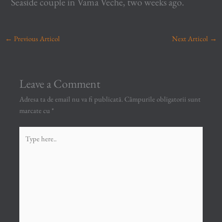
Seaside couple in Vama Veche, two weeks ago.
←
Previous Articol
Next Articol
→
Leave a Comment
Adresa ta de email nu va fi publicată.
Câmpurile obligatorii sunt
marcate cu
*
Type
here..