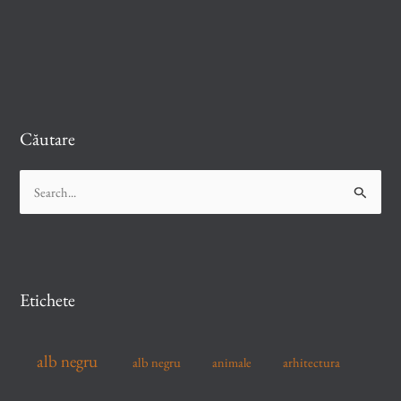
Căutare
S
e
a
r
c
Etichete
h
f
alb negru
alb negru
arhitectura
animale
o
r