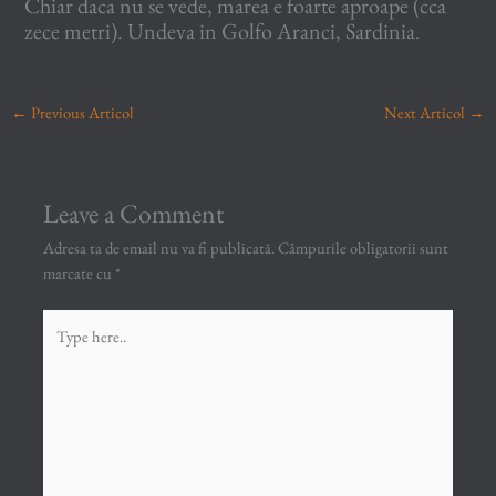
Chiar daca nu se vede, marea e foarte aproape (cca
zece metri). Undeva in Golfo Aranci, Sardinia.
←
Previous Articol
Next Articol
→
Leave a Comment
Adresa ta de email nu va fi publicată.
Câmpurile obligatorii sunt
marcate cu
*
Type
here..