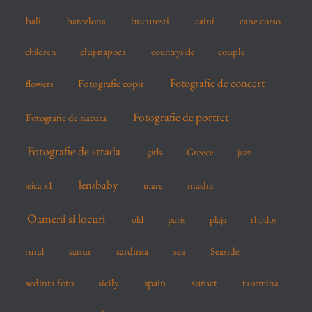
r
bucuresti
bali
barcelona
caini
cane corso
:
cluj-napoca
couple
children
countryside
Fotografie de concert
flowers
Fotografie copii
Fotografie de portret
Fotografie de natura
Fotografie de strada
girls
Greece
jazz
lensbaby
mare
masha
leica x1
Oameni si locuri
old
paris
plaja
rhodos
sardinia
sanur
sea
Seaside
rural
spain
sedinta foto
sicily
sunset
taormina