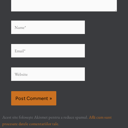
Name*
Email*
Website
Acest site folosește Akismet pentru a reduce spamul.
Află cum sunt
procesate datele comentariilor tale
.