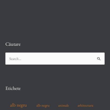
Căutare
S
e
a
r
c
Etichete
h
f
alb negru
alb negru
arhitectura
animale
o