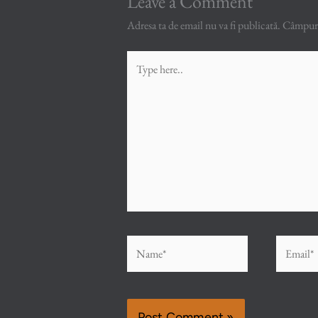
Leave a Comment
Adresa ta de email nu va fi publicată.
Câmpuril
Type
here..
Name*
Email*