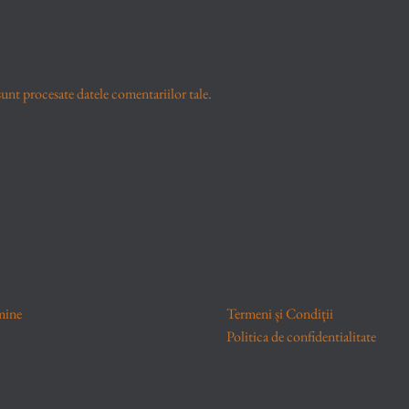
unt procesate datele comentariilor tale
.
mine
Termeni și Condiții
Politica de confidentialitate