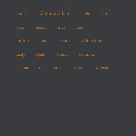
Oameni si locuri
masha
old
paris
sanur
plaja
rhodos
rural
sardinia
sea
Seaside
sedinta foto
spain
sicily
sunset
taormina
winter
toamna
trash the dress
woman