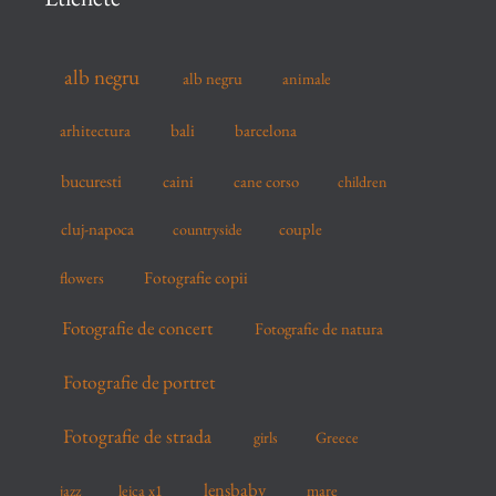
h
f
alb negru
alb negru
animale
o
r
arhitectura
bali
barcelona
:
bucuresti
caini
cane corso
children
cluj-napoca
couple
countryside
flowers
Fotografie copii
Fotografie de concert
Fotografie de natura
Fotografie de portret
Fotografie de strada
girls
Greece
lensbaby
mare
jazz
leica x1