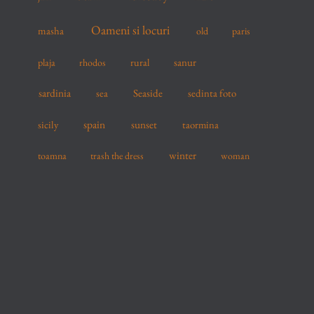
Oameni si locuri
masha
old
paris
sanur
plaja
rhodos
rural
sardinia
sea
Seaside
sedinta foto
spain
sicily
sunset
taormina
winter
toamna
trash the dress
woman