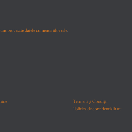
unt procesate datele comentariilor tale
.
mine
Termeni și Condiții
Politica de confidentialitate