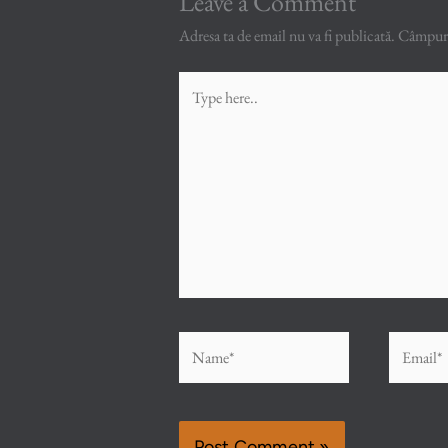
Leave a Comment
Adresa ta de email nu va fi publicată.
Câmpuril
Type
here..
Name*
Email*