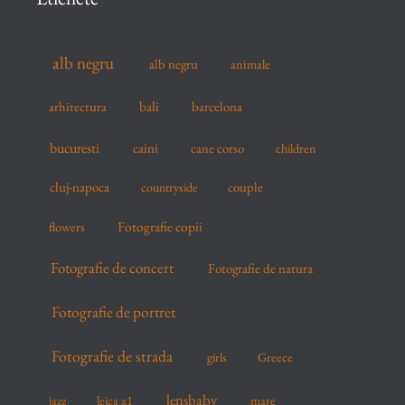
h
f
alb negru
alb negru
animale
o
r
arhitectura
bali
barcelona
:
bucuresti
caini
cane corso
children
cluj-napoca
couple
countryside
flowers
Fotografie copii
Fotografie de concert
Fotografie de natura
Fotografie de portret
Fotografie de strada
girls
Greece
lensbaby
mare
jazz
leica x1