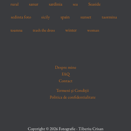
sardinia
sanur
sea
Seaside
rural
spain
sedinta foto
sicily
sunset
taormina
winter
toamna
trash the dress
woman
Despre mine
FAQ
Contact
Termeni și Condiții
Politica de confidentialitate
Copyright © 2026 Fotografie - Tiberiu Crisan