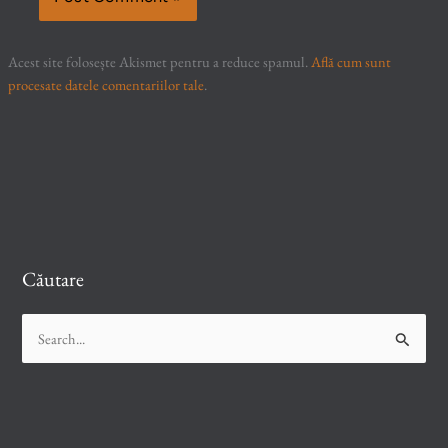
Acest site folosește Akismet pentru a reduce spamul.
Află cum sunt
procesate datele comentariilor tale
.
Căutare
S
e
a
r
c