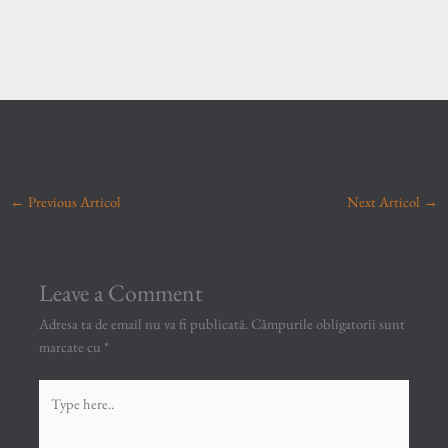
←
Previous Articol
Next Articol
→
Leave a Comment
Adresa ta de email nu va fi publicată.
Câmpurile obligatorii sunt
marcate cu
*
Type
here..