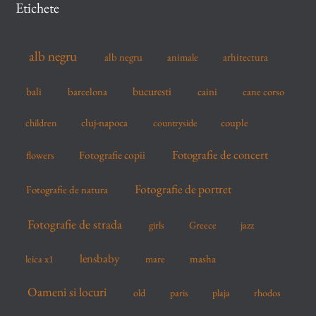
Etichete
h
f
alb negru
alb negru
arhitectura
animale
o
r
bucuresti
bali
barcelona
caini
cane corso
:
cluj-napoca
couple
children
countryside
Fotografie de concert
flowers
Fotografie copii
Fotografie de portret
Fotografie de natura
Fotografie de strada
girls
Greece
jazz
lensbaby
mare
masha
leica x1
Oameni si locuri
old
paris
plaja
rhodos