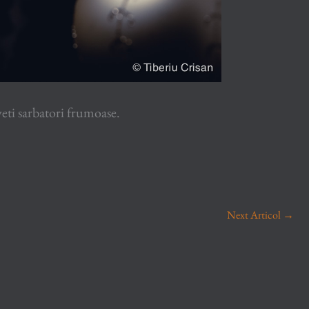
ti sarbatori frumoase.
Next Articol
→