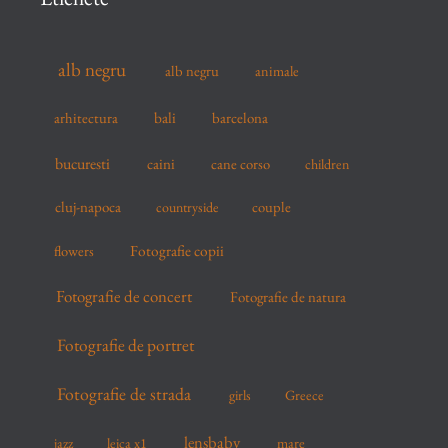
h
f
alb negru
alb negru
animale
o
r
arhitectura
bali
barcelona
:
bucuresti
caini
cane corso
children
cluj-napoca
couple
countryside
flowers
Fotografie copii
Fotografie de concert
Fotografie de natura
Fotografie de portret
Fotografie de strada
girls
Greece
lensbaby
mare
jazz
leica x1