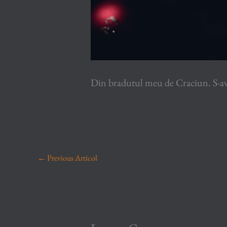
Din bradutul meu de Craciun. S-ave
←
Previous Articol