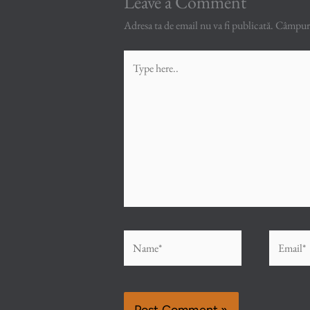
Leave a Comment
Adresa ta de email nu va fi publicată.
Câmpuril
Type
here..
Name*
Email*