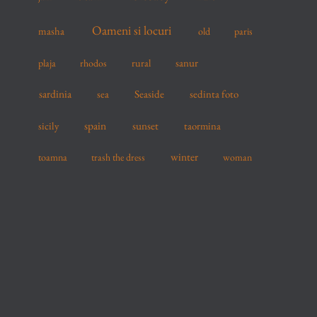
Oameni si locuri
masha
old
paris
sanur
plaja
rhodos
rural
sardinia
sea
Seaside
sedinta foto
spain
sicily
sunset
taormina
winter
toamna
trash the dress
woman