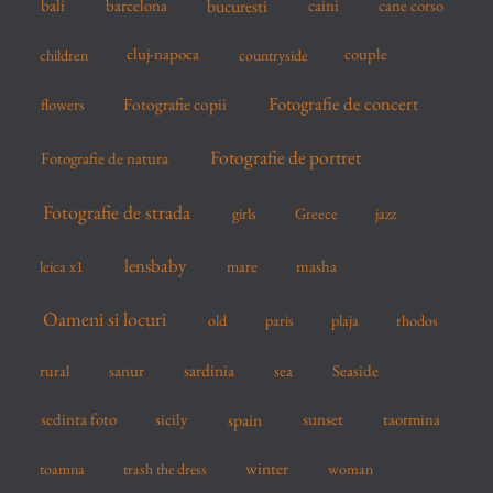
bucuresti
bali
barcelona
caini
cane corso
:
cluj-napoca
couple
children
countryside
Fotografie de concert
flowers
Fotografie copii
Fotografie de portret
Fotografie de natura
Fotografie de strada
girls
Greece
jazz
lensbaby
mare
masha
leica x1
Oameni si locuri
old
paris
plaja
rhodos
sardinia
sanur
sea
Seaside
rural
spain
sedinta foto
sicily
sunset
taormina
winter
toamna
trash the dress
woman