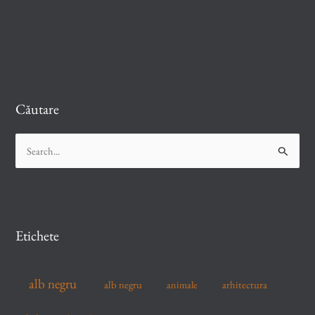
Căutare
S
e
a
r
c
Etichete
h
f
alb negru
alb negru
arhitectura
animale
o
r