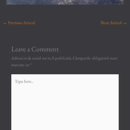
←
Previous Articol
Next Articol
→
Leave a Comment
Adresa ta de email nu va fi publicată.
Câmpurile obligatorii sunt
marcate cu
*
Type
here..