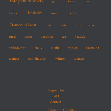
Fotografie de strada
girls
Greece
jazz
lensbaby
mare
masha
leica x1
Oameni si locuri
old
paris
plaja
rhodos
sardinia
sanur
sea
Seaside
rural
spain
sedinta foto
sicily
sunset
taormina
winter
toamna
trash the dress
woman
Despre mine
FAQ
Contact
Termeni și Condiții