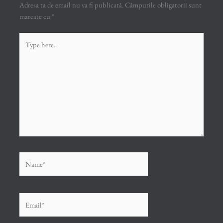
Adresa ta de email nu va fi publicată.
Câmpurile obligatorii sunt
marcate cu
*
Type
here..
Name*
Email*