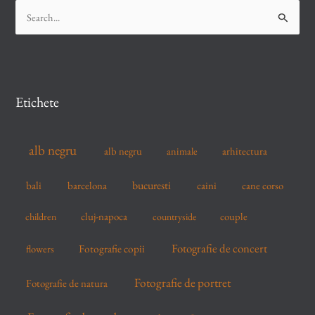
S
e
a
r
c
Etichete
h
f
alb negru
alb negru
arhitectura
animale
o
r
bucuresti
bali
barcelona
caini
cane corso
:
cluj-napoca
couple
children
countryside
Fotografie de concert
flowers
Fotografie copii
Fotografie de portret
Fotografie de natura