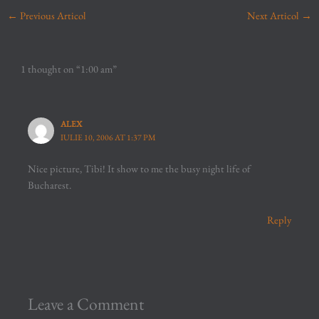
←
Previous Articol
Next Articol
→
1 thought on “1:00 am”
ALEX
IULIE 10, 2006 AT 1:37 PM
Nice picture, Tibi! It show to me the busy night life of
Bucharest.
Reply
Leave a Comment