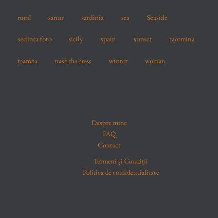
sardinia
sanur
sea
Seaside
rural
spain
sedinta foto
sicily
sunset
taormina
winter
toamna
trash the dress
woman
Despre mine
FAQ
Contact
Termeni și Condiții
Politica de confidentialitate