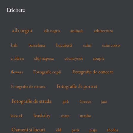
c
Etichete
h
f
alb negru
alb negru
arhitectura
animale
o
r
bucuresti
bali
barcelona
caini
cane corso
:
cluj-napoca
couple
children
countryside
Fotografie de concert
flowers
Fotografie copii
Fotografie de portret
Fotografie de natura
Fotografie de strada
girls
Greece
jazz
lensbaby
mare
masha
leica x1
Oameni si locuri
old
paris
plaja
rhodos