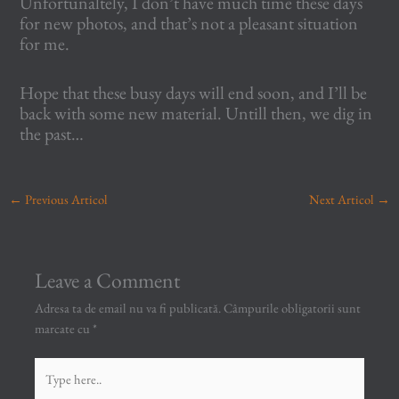
Unfortunaltely, I don’t have much time these days
for new photos, and that’s not a pleasant situation
for me.
Hope that these busy days will end soon, and I’ll be
back with some new material. Untill then, we dig in
the past…
←
Previous Articol
Next Articol
→
Leave a Comment
Adresa ta de email nu va fi publicată.
Câmpurile obligatorii sunt
marcate cu
*
Type
here..