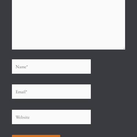
Name*
Email*
Website