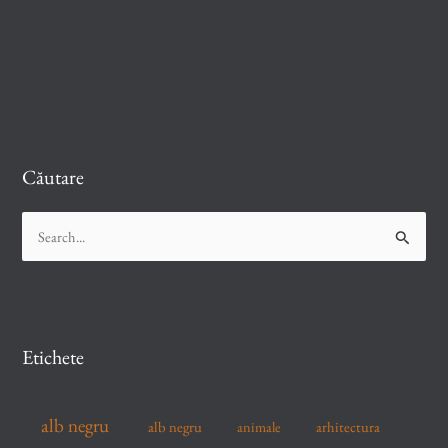
Căutare
S
e
a
r
c
Etichete
h
f
alb negru
alb negru
arhitectura
animale
o