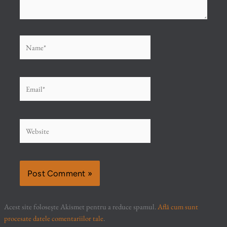
Name*
Email*
Website
Acest site folosește Akismet pentru a reduce spamul.
Află cum sunt
procesate datele comentariilor tale
.