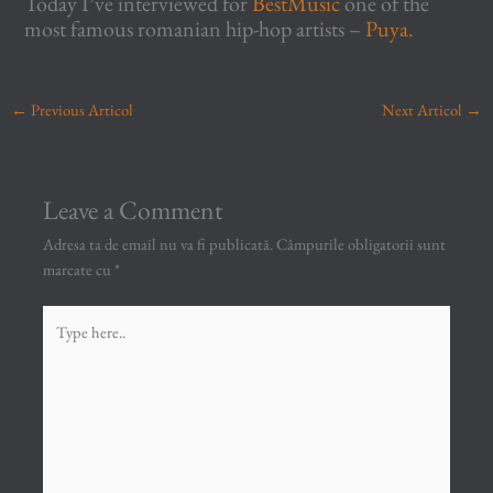
Today I’ve interviewed for
BestMusic
one of the
most famous romanian hip-hop artists –
Puya.
←
Previous Articol
Next Articol
→
Leave a Comment
Adresa ta de email nu va fi publicată.
Câmpurile obligatorii sunt
marcate cu
*
Type
here..