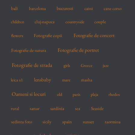
r
bucuresti
bali
barcelona
caini
cane corso
:
cluj-napoca
couple
children
countryside
Fotografie de concert
flowers
Fotografie copii
Fotografie de portret
Fotografie de natura
Fotografie de strada
girls
Greece
jazz
lensbaby
mare
masha
leica x1
Oameni si locuri
old
paris
plaja
rhodos
sardinia
sanur
sea
Seaside
rural
spain
sedinta foto
sicily
sunset
taormina