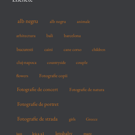
h
f
alb negru
alb negru
animale
o
r
arhitectura
bali
barcelona
:
bucuresti
caini
cane corso
children
cluj-napoca
couple
countryside
flowers
Fotografie copii
Fotografie de concert
Fotografie de natura
Fotografie de portret
Fotografie de strada
girls
Greece
lensbaby
mare
jazz
leica x1