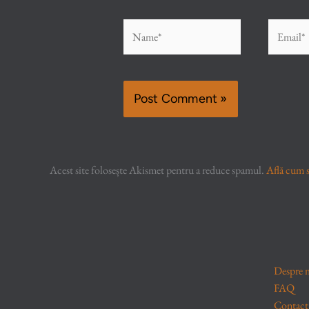
Name*
Email*
Acest site folosește Akismet pentru a reduce spamul.
Află cum s
Despre 
FAQ
Contact