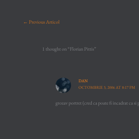
←
Previous Articol
1 thought on “Florian Pittis”
DAN
OCTOMBRIE 3, 2006 AT 8:17 PM
grozav portret (cred ca poate fi incadrat ca s