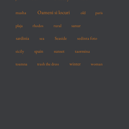
Oameni si locuri
masha
old
paris
sanur
plaja
rhodos
rural
sardinia
sea
Seaside
sedinta foto
spain
sicily
sunset
taormina
winter
toamna
trash the dress
woman