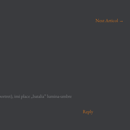
Next Articol
→
i portret), imi place „batalia” lumina-umbre
Reply