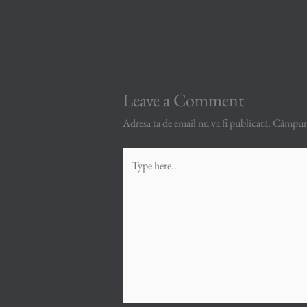
Leave a Comment
Adresa ta de email nu va fi publicată.
Câmpuril
Type
here..