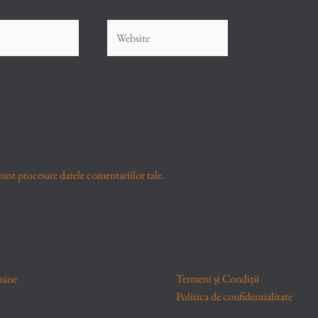
Website
unt procesate datele comentariilor tale
.
mine
Termeni și Condiții
Politica de confidentialitate