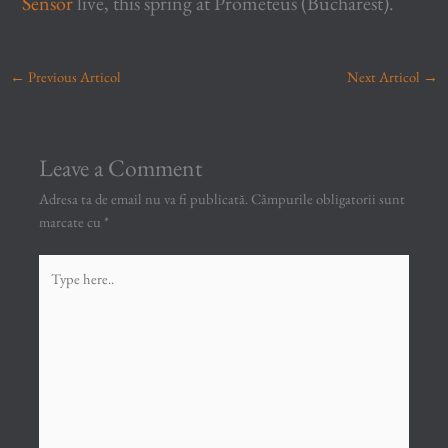
Sensor
live, this spring at Prometeus (Bucharest).
←
Previous Articol
Next Articol
→
Leave a Comment
Adresa ta de email nu va fi publicată.
Câmpurile obligatorii sunt
marcate cu
*
Type
here..