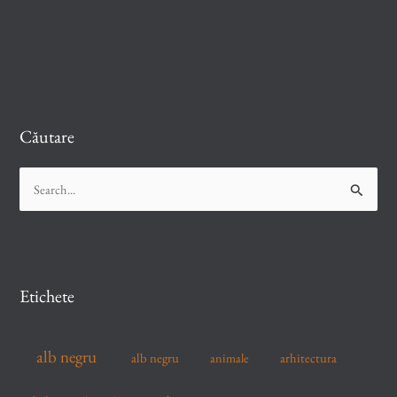
Căutare
S
e
a
r
c
Etichete
h
f
alb negru
alb negru
arhitectura
animale
o
r