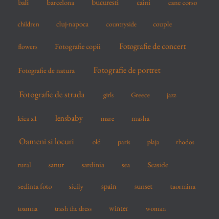
bucuresti
bali
barcelona
caini
cane corso
:
cluj-napoca
couple
children
countryside
Fotografie de concert
flowers
Fotografie copii
Fotografie de portret
Fotografie de natura
Fotografie de strada
girls
Greece
jazz
lensbaby
mare
masha
leica x1
Oameni si locuri
old
paris
plaja
rhodos
sardinia
sanur
sea
Seaside
rural
spain
sedinta foto
sicily
sunset
taormina
winter
toamna
trash the dress
woman