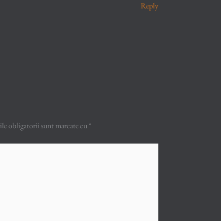
Reply
e obligatorii sunt marcate cu
*