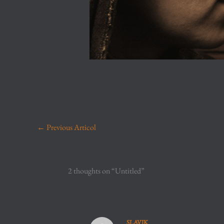
←
Previous Articol
2 thoughts on “Untitled”
SLAVIK