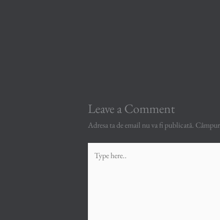
Leave a Comment
Adresa ta de email nu va fi publicată.
Câmpuril
Type
here..