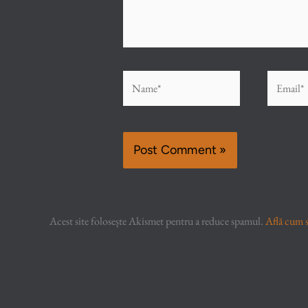
Name*
Email*
Acest site folosește Akismet pentru a reduce spamul.
Află cum s