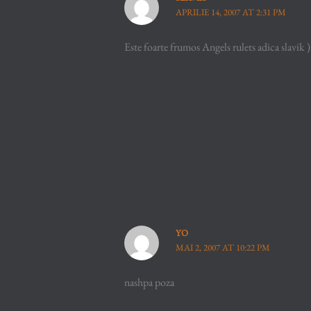
APRILIE 14, 2007 AT 2:31 PM
Este foarte frumos Angels rulets adica slavik )
YO
MAI 2, 2007 AT 10:22 PM
nashpa poza