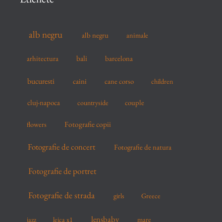
h
f
alb negru
alb negru
animale
o
r
arhitectura
bali
barcelona
:
bucuresti
caini
cane corso
children
cluj-napoca
couple
countryside
flowers
Fotografie copii
Fotografie de concert
Fotografie de natura
Fotografie de portret
Fotografie de strada
girls
Greece
lensbaby
mare
jazz
leica x1