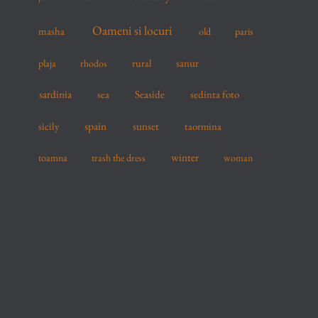
Oameni si locuri
masha
old
paris
sanur
plaja
rhodos
rural
sardinia
sea
Seaside
sedinta foto
spain
sicily
sunset
taormina
winter
toamna
trash the dress
woman