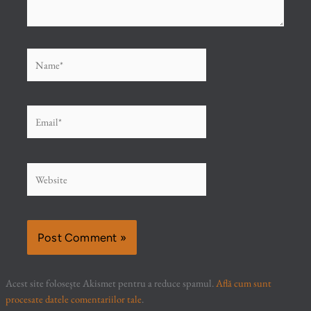
Name*
Email*
Website
Acest site folosește Akismet pentru a reduce spamul.
Află cum sunt
procesate datele comentariilor tale
.