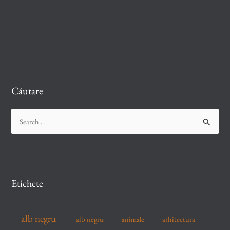
Căutare
S
e
a
r
c
Etichete
h
f
alb negru
alb negru
arhitectura
animale
o