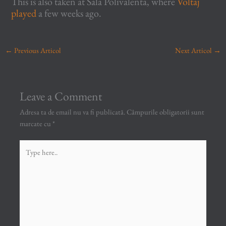
This is also taken at Sala Polivalenta, where
Voltaj
played
a few weeks ago.
←
Previous Articol
Next Articol
→
Leave a Comment
Adresa ta de email nu va fi publicată.
Câmpurile obligatorii sunt
marcate cu
*
Type
here..