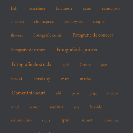
r
bucuresti
bali
barcelona
caini
cane corso
:
cluj-napoca
couple
children
countryside
Fotografie de concert
flowers
Fotografie copii
Fotografie de portret
Fotografie de natura
Fotografie de strada
girls
Greece
jazz
lensbaby
mare
masha
leica x1
Oameni si locuri
old
paris
plaja
rhodos
sardinia
sanur
sea
Seaside
rural
spain
sedinta foto
sicily
sunset
taormina