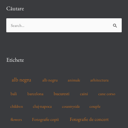
Căutare
S
e
a
r
c
Etichete
h
f
alb negru
alb negru
arhitectura
animale
o
r
bucuresti
bali
barcelona
caini
cane corso
:
cluj-napoca
couple
children
countryside
Fotografie de concert
flowers
Fotografie copii