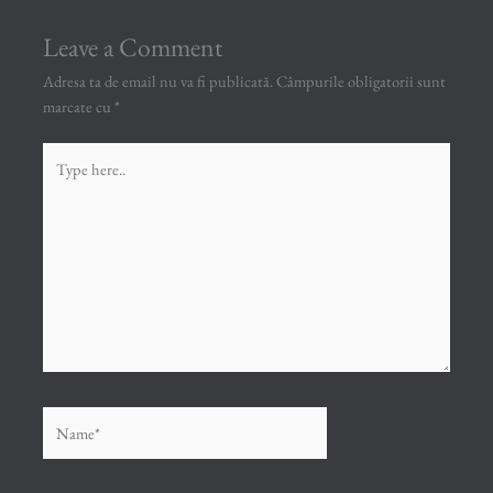
Leave a Comment
Adresa ta de email nu va fi publicată.
Câmpurile obligatorii sunt
marcate cu
*
Type
here..
Name*