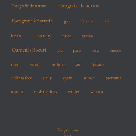
Fotografie de portret
Fotografie de natura
Fotografie de strada
girls
Greece
jazz
lensbaby
mare
masha
leica x1
Oameni si locuri
old
paris
plaja
rhodos
sardinia
sanur
sea
Seaside
rural
spain
sedinta foto
sicily
sunset
taormina
winter
toamna
trash the dress
woman
Despre mine