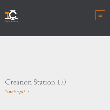
Skip
to
content
Creation Station 1.0
Toate fotografiile