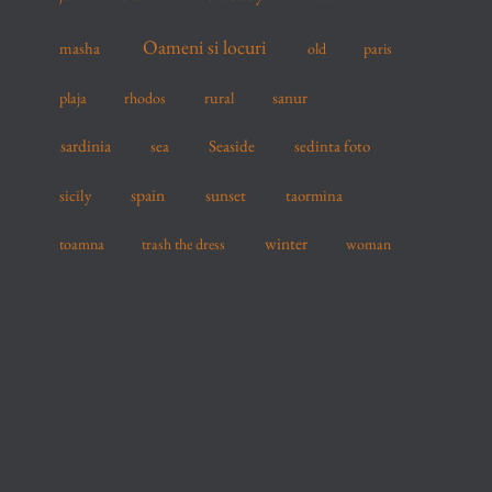
Oameni si locuri
masha
old
paris
sanur
plaja
rhodos
rural
sardinia
sea
Seaside
sedinta foto
spain
sicily
sunset
taormina
winter
toamna
trash the dress
woman