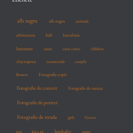
h
f
alb negru
alb negru
animale
o
r
arhitectura
bali
barcelona
:
bucuresti
caini
cane corso
children
cluj-napoca
couple
countryside
flowers
Fotografie copii
Fotografie de concert
Fotografie de natura
Fotografie de portret
Fotografie de strada
girls
Greece
lensbaby
mare
jazz
leica x1