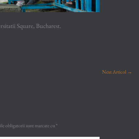
sitatii Square, Bucharest.
Next Articol
→
e obligatorii sunt marcate cu
*