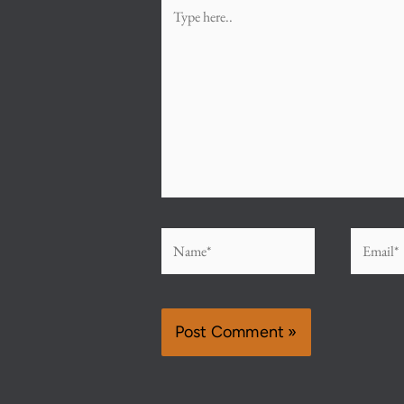
Type
here..
Name*
Email*