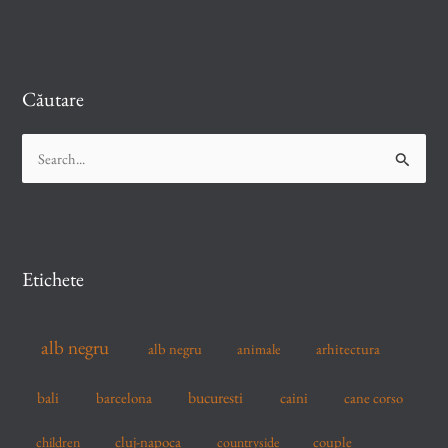
Căutare
S
e
a
r
c
Etichete
h
f
alb negru
alb negru
arhitectura
animale
o
r
bucuresti
bali
barcelona
caini
cane corso
:
cluj-napoca
couple
children
countryside