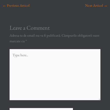
←
Previous Articol
Next Articol
→
Leave a Comment
Adresa ta de email nu va fi publicată.
Câmpurile obligatorii sunt
marcate cu
*
Type
here..