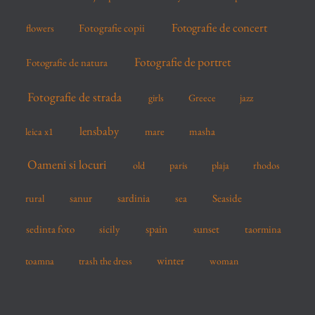
Fotografie de concert
flowers
Fotografie copii
Fotografie de portret
Fotografie de natura
Fotografie de strada
girls
Greece
jazz
lensbaby
mare
masha
leica x1
Oameni si locuri
old
paris
plaja
rhodos
sardinia
sanur
sea
Seaside
rural
spain
sedinta foto
sicily
sunset
taormina
winter
toamna
trash the dress
woman