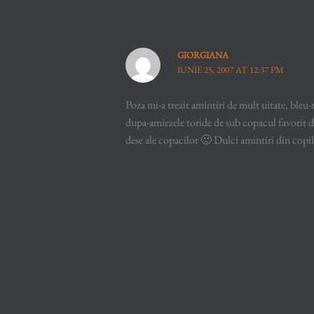
GIORGIANA
IUNIE 25, 2007 AT 12:37 PM
Poza mi-a trezit amintiri de mult uitate, bleu-
dupa-amiezele toride de sub copacul favorit di
dese ale copacilor 🙂 Dulci amintiri din copi