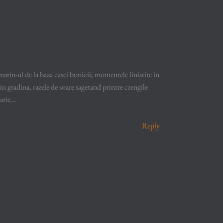
marin-ul de la baza casei bunicii; momentele linistite in
n gradina, razele de soare sagetand printre crengile
larie…
Reply