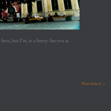
here, but I’m, in a hurry. See you at
Next Articol
→