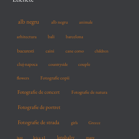
h
f
alb negru
alb negru
animale
o
r
arhitectura
bali
barcelona
:
bucuresti
caini
cane corso
children
cluj-napoca
couple
countryside
flowers
Fotografie copii
Fotografie de concert
Fotografie de natura
Fotografie de portret
Fotografie de strada
girls
Greece
lensbaby
mare
jazz
leica x1