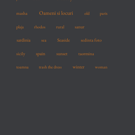
Oameni si locuri
masha
old
paris
sanur
plaja
rhodos
rural
sardinia
sea
Seaside
sedinta foto
spain
sicily
sunset
taormina
winter
toamna
trash the dress
woman