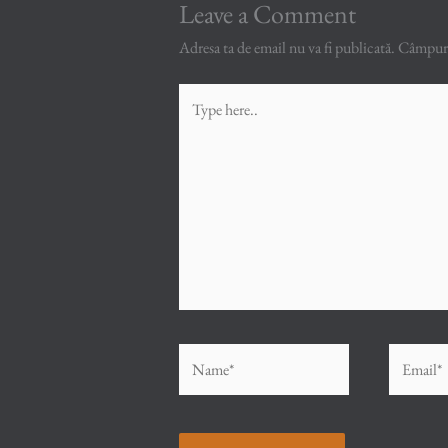
Leave a Comment
Adresa ta de email nu va fi publicată.
Câmpuril
Type
here..
Name*
Email*