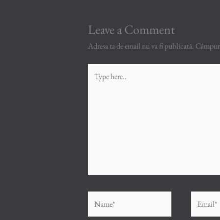
Leave a Comment
Adresa ta de email nu va fi publicată.
Câmpuril
Type
here..
Name*
Email*