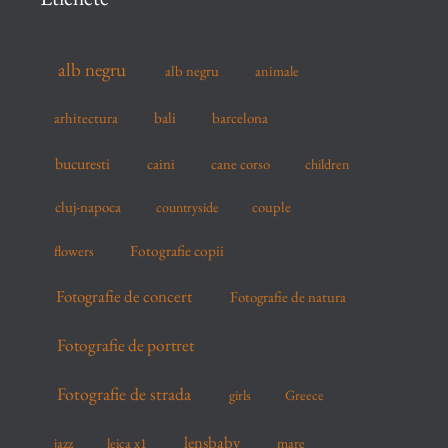
h
f
alb negru
alb negru
animale
o
r
arhitectura
bali
barcelona
:
bucuresti
caini
cane corso
children
cluj-napoca
couple
countryside
flowers
Fotografie copii
Fotografie de concert
Fotografie de natura
Fotografie de portret
Fotografie de strada
girls
Greece
lensbaby
mare
jazz
leica x1