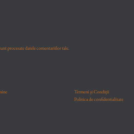
unt procesate datele comentariilor tale
.
mine
Termeni și Condiții
Politica de confidentialitate