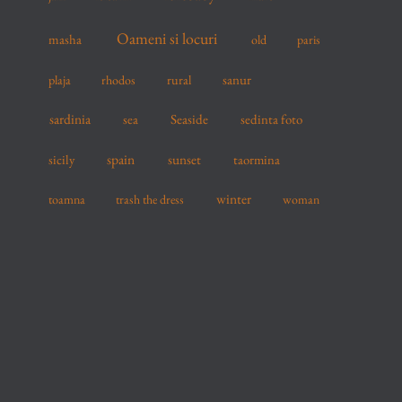
Oameni si locuri
masha
old
paris
sanur
plaja
rhodos
rural
sardinia
sea
Seaside
sedinta foto
spain
sicily
sunset
taormina
winter
toamna
trash the dress
woman