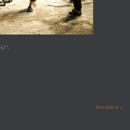
eld”.
Next Articol
→