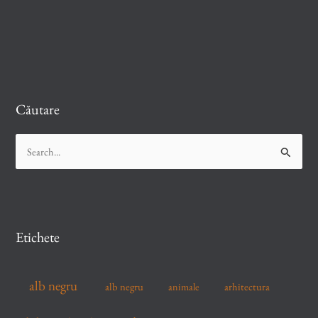
Căutare
S
e
a
r
c
Etichete
h
f
alb negru
alb negru
arhitectura
animale
o
r