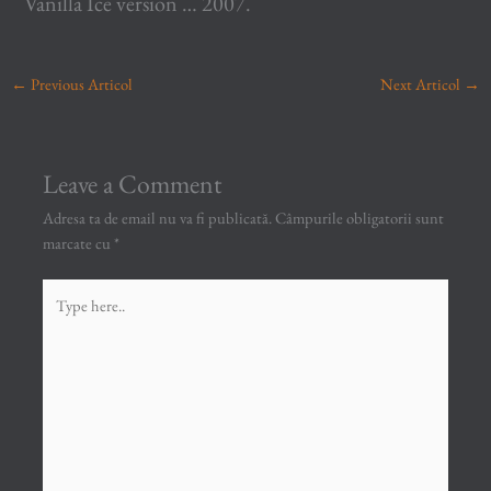
Vanilla Ice version … 2007.
←
Previous Articol
Next Articol
→
Leave a Comment
Adresa ta de email nu va fi publicată.
Câmpurile obligatorii sunt
marcate cu
*
Type
here..