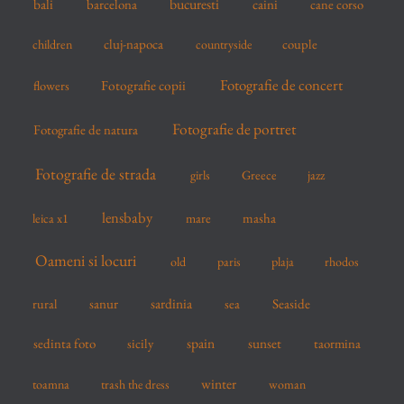
bucuresti
bali
barcelona
caini
cane corso
:
cluj-napoca
couple
children
countryside
Fotografie de concert
flowers
Fotografie copii
Fotografie de portret
Fotografie de natura
Fotografie de strada
girls
Greece
jazz
lensbaby
mare
masha
leica x1
Oameni si locuri
old
paris
plaja
rhodos
sardinia
sanur
sea
Seaside
rural
spain
sedinta foto
sicily
sunset
taormina
winter
toamna
trash the dress
woman