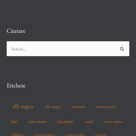
Căutare
S
e
a
r
c
Etichete
h
f
alb negru
alb negru
arhitectura
animale
o
r
bucuresti
bali
barcelona
caini
cane corso
:
cluj-napoca
couple
children
countryside