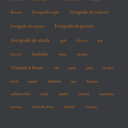
Fotografie de concert
flowers
Fotografie copii
Fotografie de portret
Fotografie de natura
Fotografie de strada
girls
Greece
jazz
lensbaby
mare
masha
leica x1
Oameni si locuri
old
paris
plaja
rhodos
sardinia
sanur
sea
Seaside
rural
spain
sedinta foto
sicily
sunset
taormina
winter
toamna
trash the dress
woman