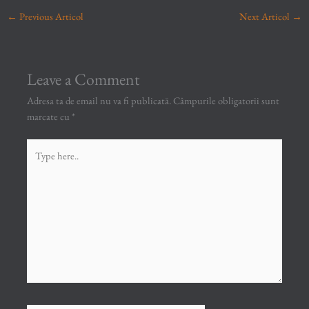
←
Previous Articol
Next Articol
→
Leave a Comment
Adresa ta de email nu va fi publicată.
Câmpurile obligatorii sunt
marcate cu
*
Type
here..