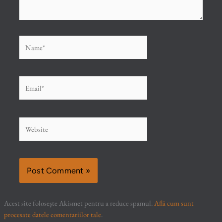
Name*
Email*
Website
Acest site folosește Akismet pentru a reduce spamul.
Află cum sunt
procesate datele comentariilor tale
.