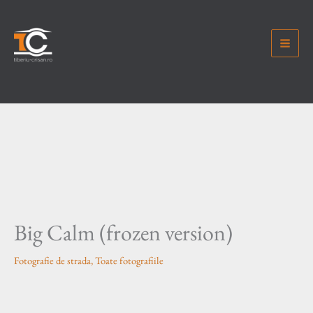
Skip
to
content
Big Calm (frozen version)
Fotografie de strada
,
Toate fotografiile