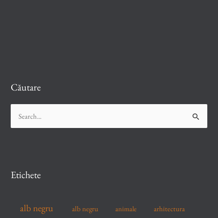
Căutare
S
e
a
r
c
Etichete
h
f
alb negru
alb negru
arhitectura
animale
o