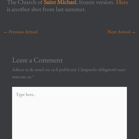
The Church of
Saint Michael
, frozen version.
Here
is
another shot from last summer.
←
Previous Articol
Next Articol
→
Leave a Comment
Adresa ta de email nu va fi publicată.
Câmpurile obligatorii sunt
marcate cu
*
Type
here..