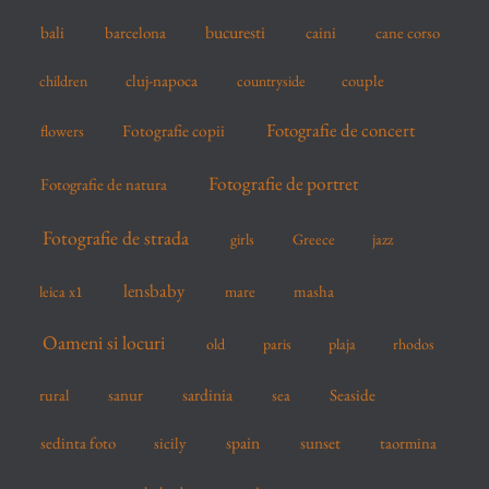
r
bucuresti
bali
barcelona
caini
cane corso
:
cluj-napoca
couple
children
countryside
Fotografie de concert
flowers
Fotografie copii
Fotografie de portret
Fotografie de natura
Fotografie de strada
girls
Greece
jazz
lensbaby
mare
masha
leica x1
Oameni si locuri
old
paris
plaja
rhodos
sardinia
sanur
sea
Seaside
rural
spain
sedinta foto
sicily
sunset
taormina