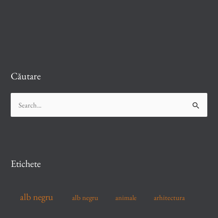
Căutare
S
e
a
r
c
Etichete
h
f
alb negru
alb negru
arhitectura
animale
o
r