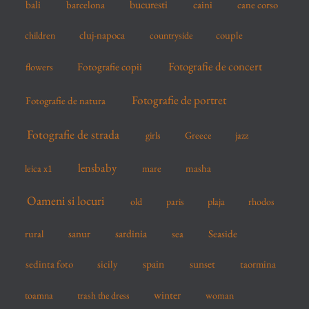
bucuresti
bali
barcelona
caini
cane corso
:
cluj-napoca
couple
children
countryside
Fotografie de concert
flowers
Fotografie copii
Fotografie de portret
Fotografie de natura
Fotografie de strada
girls
Greece
jazz
lensbaby
mare
masha
leica x1
Oameni si locuri
old
paris
plaja
rhodos
sardinia
sanur
sea
Seaside
rural
spain
sedinta foto
sicily
sunset
taormina
winter
toamna
trash the dress
woman