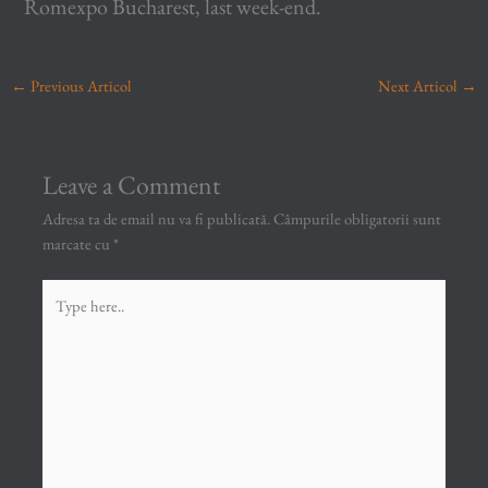
Romexpo Bucharest, last week-end.
←
Previous Articol
Next Articol
→
Leave a Comment
Adresa ta de email nu va fi publicată.
Câmpurile obligatorii sunt
marcate cu
*
Type
here..