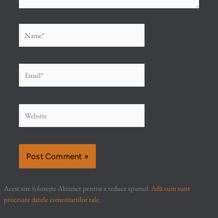
Name*
Email*
Website
Acest site folosește Akismet pentru a reduce spamul.
Află cum sunt
procesate datele comentariilor tale
.