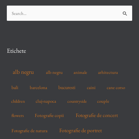
S
e
a
r
c
Etichete
h
f
alb negru
alb negru
arhitectura
animale
o
r
bucuresti
bali
barcelona
caini
cane corso
:
cluj-napoca
couple
children
countryside
Fotografie de concert
flowers
Fotografie copii
Fotografie de portret
Fotografie de natura