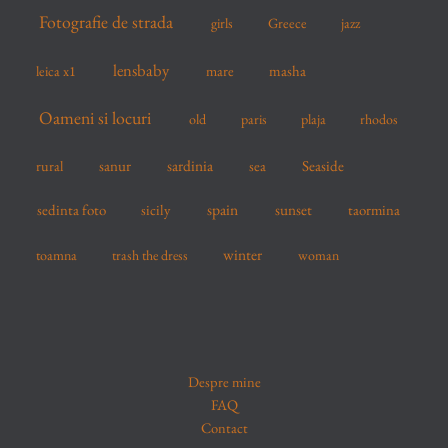
Fotografie de strada
girls
Greece
jazz
lensbaby
mare
masha
leica x1
Oameni si locuri
old
paris
plaja
rhodos
sardinia
sanur
sea
Seaside
rural
spain
sedinta foto
sicily
sunset
taormina
winter
toamna
trash the dress
woman
Despre mine
FAQ
Contact