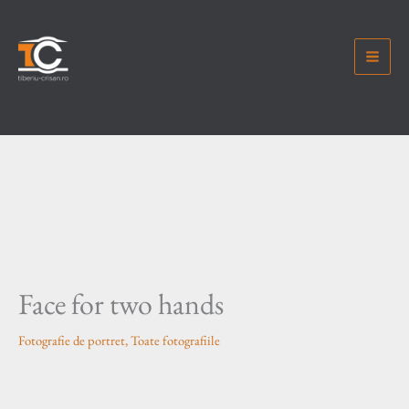
Skip
to
content
Face for two hands
Fotografie de portret
,
Toate fotografiile