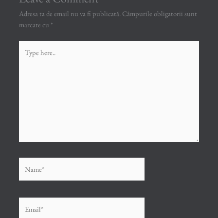
Adresa ta de email nu va fi publicată.
Câmpurile obligatorii sunt
marcate cu
*
Type
here..
Name*
Email*