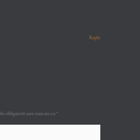
Reply
e obligatorii sunt marcate cu
*