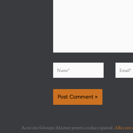
Name*
Email*
Acest site folosește Akismet pentru a reduce spamul.
Află cum s