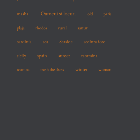
Oameni si locuri
masha
old
paris
sanur
plaja
rhodos
rural
sardinia
sea
Seaside
sedinta foto
spain
sicily
sunset
taormina
winter
toamna
trash the dress
woman