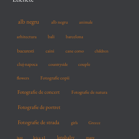
h
f
alb negru
alb negru
animale
o
r
arhitectura
bali
barcelona
:
bucuresti
caini
cane corso
children
cluj-napoca
couple
countryside
flowers
Fotografie copii
Fotografie de concert
Fotografie de natura
Fotografie de portret
Fotografie de strada
girls
Greece
lensbaby
mare
jazz
leica x1