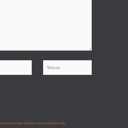
Website
unt procesate datele comentariilor tale
.