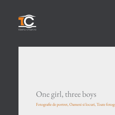
Skip
to
content
One girl, three boys
Fotografie de portret
,
Oameni si locuri
,
Toate fotogr