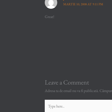
MARTIE 10, 2008 AT 9:11 PM
Great!
Leave a Comment
Adresa ta de email nu va fi publicată.
Câmpuril
Type
here..